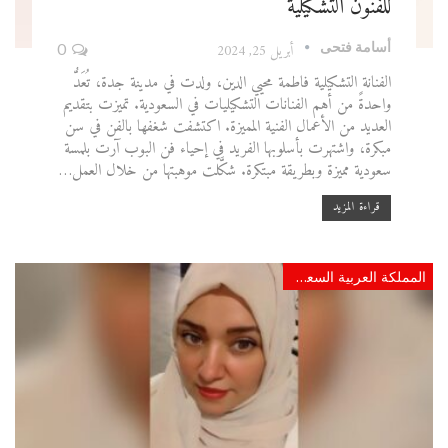
للفنون التشكيلية
أسامة فتحى
أبريل 25, 2024
0
الفنانة التشكيلية فاطمة محيي الدين، ولدت في مدينة جدة، تُعَدُّ
واحدةً من أهم الفنانات التشكيليات في السعودية. تميزت بتقديم
العديد من الأعمال الفنية المميزة. اكتشفت شغفها بالفن في سن
مبكرة، واشتهرت بأسلوبها الفريد في إحياء فن البوب آرت بلمسة
سعودية مميزة وبطريقة مبتكرة. شكَّلت موهبتها من خلال العمل…
قراءة المزيد
المملكة العربية السعودية