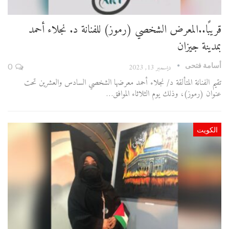
قريبًا..المعرض الشخصي (رموز) للفنانة د. نجلاء أحمد
بمدينة جيزان
أسامة فتحى
ديسمبر 13, 2023
0
تقيم الفنانة المتألقة د/ نجلاء أحمد معرضها الشخصي السادس والعشرين تحت
عنوان (رموز)، وذلك يوم الثلاثاء الموافق…
الكويت