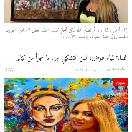
"إني أعمل دائمًا ما لا أَستطيعُ عمله لكي أتعلّم كيفية عمله، بعض الرسامين يحولون
الشمس إلى بقعة صفراء، والبعض الآخر…
الفنانة لمياء عوض: الفن التشكيلي جزء لا يتجزأ من كياني
أسامة فتحى
مارس 15, 2022
0
سوريا