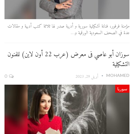
مؤمنة فرفور، فنانة تشكيلية سورية و أديبة صدر لها ثلاثة كتب أدبية و مقالات
عدة في الصحف السعودية الورقية و…
سوزان أبو عاصي فى معرض (عرب 22 أون لاين) للفنون
التشكيلية
MOHAMED
أبريل 29, 2023
0
سوريا