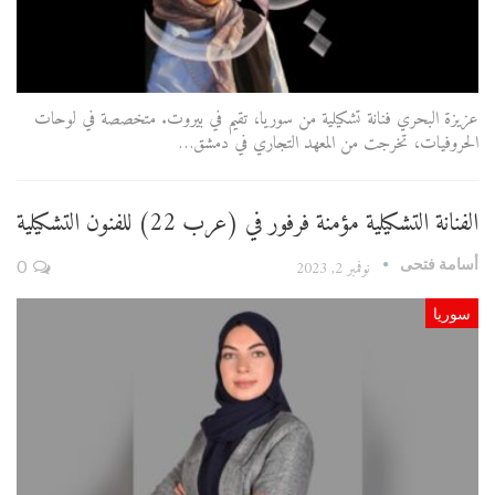
عزيزة البحري فنانة تشكيلية من سوريا، تقيم في بيروت. متخصصة في لوحات
الحروفيات، تخرجت من المعهد التجاري في دمشق…
الفنانة التشكيلية مؤمنة فرفور في (عرب 22) للفنون التشكيلية
أسامة فتحى
نوفمبر 2, 2023
0
سوريا