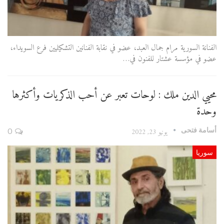
الفنانة السورية مرام جمال العبد، عضو في نقابة الفنانين التشكيليين فرع السويداء،
عضو في مؤسسة عشتار للفنون في…
محيي الدين ملك : لوحات تعبر عن أحب الذكريات وأكثرها
وحدة
أسامة فتحى
يونيو 23, 2022
0
سوريا