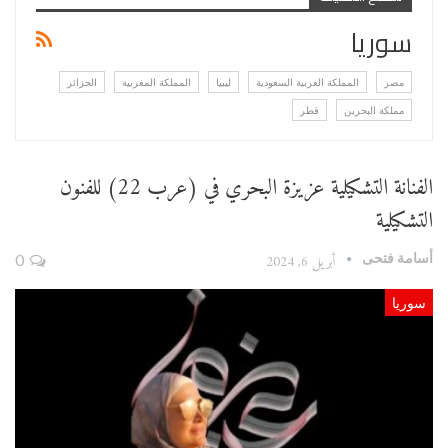
سوريا
مصر
المملكة العربية السعودية
ليبيا
المملكة المغربية
الجزائر
مملكة البحرين
قطر
الفنانة التشكيلية عزيزة البحري في (عرب 22) للفنون
التشكيلية
أسامة فتحى
أبريل 6, 2024
0
سوريا