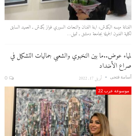
الفنانة ميسه البكدش، ابنة الفنان والنحات السوري فواز بكدش ـ العميد السابق
لكلية الفنون الجميلة بجامعة دمشق ـ تميل…
لمياء عوض..ما بين النخبوي والشعبي جماليات التشكيل في
صراع الأضداد
أسامة فتحى
أبريل 17, 2022
0
موسوعة عرب 22