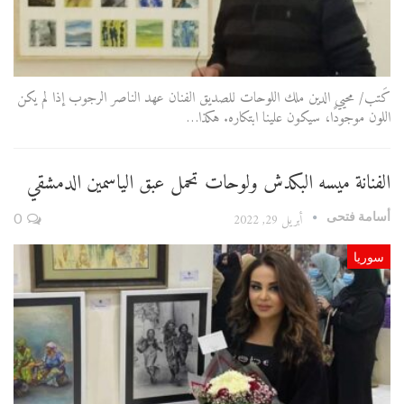
كَتب/ محيي الدين ملك اللوحات للصديق الفنان عهد الناصر الرجوب إذا لم يكن
اللون موجودًا، سيكون علينا ابتكاره. هكذا…
الفنانة ميسه البكدش ولوحات تحمل عبق الياسمين الدمشقي
أسامة فتحى
أبريل 29, 2022
0
سوريا