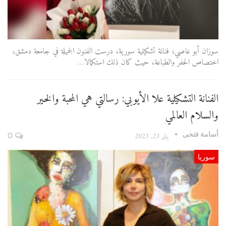
سوزان أبو عاصي، فنانة تشكيلية سورية، درست الفنون الجميلة في جامعة دمشق،
اختصاص الحفر والطباعة، حيث كان ذلك استكمالا…
الفنانة التشكيلية علا الأيوبي: رسالتي هي المحبة والخير
والسلام العالمي
أسامة فتحى
يناير 23, 2023
0
سوريا