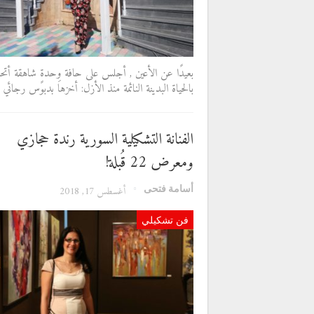
بعيدًا عن الأعين , أجلس على حافة وِحدةٍ شاهقة أت
بالحياة البدينة النائمة منذ الأزل: أخزها بدبوس رجائي
الفنانة التشكيلية السورية رندة حجازي
ومعرض 22 قُبلة!
أسامة فتحى
أغسطس 17, 2018
فن تشكيلي