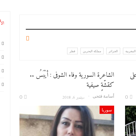
الأ
المغربية
الجزائر
مملكة البحرين
قطر
لى
الشاعرة السورية وفاء الشوفى : أيْبَسُ ..
كقشّةٍ صيفية
أسامة فتحى
0
سبتمبر 6, 2018
0
سوريا