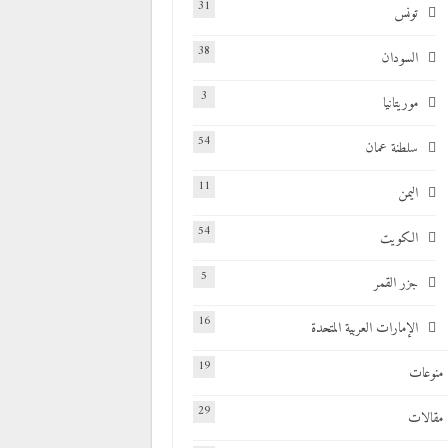
31
تونس
38
السودان
3
موريتانيا
54
سلطنة عمان
11
اليمن
54
الكويت
5
جزر القمر
16
الإمارات العربية المتحدة
19
منوعات
29
مقالات