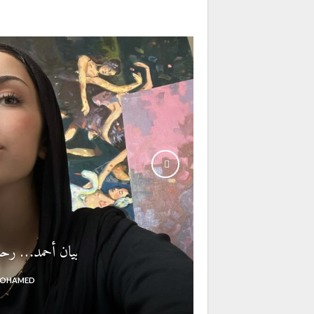
بيان أحمد… رحلة
OHAMED