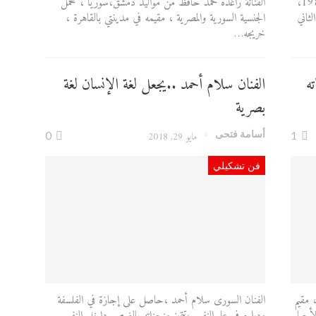
الفنانة السورية راميا المولوي، من مواليد شهر يناير 1981،
الفنانة راغدة محمد حافظ من مواليد دمشق،سوريا ، تحمل
ثاني
الجنسية السورية والمصرية ، مقيمه في مدينتي بالقاهرة ،
خريجه…
ه
الفنان سلام أحمد ..يجعل لغة الإنسان لغة
بصرية
أسامة فتحى
1
مايو 29, 2018
0
فن تشكيلي
سورى جوان عطو،ولد في سوريا عام 1991 ، مقيم
الفنان السورى سلام أحمد ،حاصل على إجازة في الفلسفة