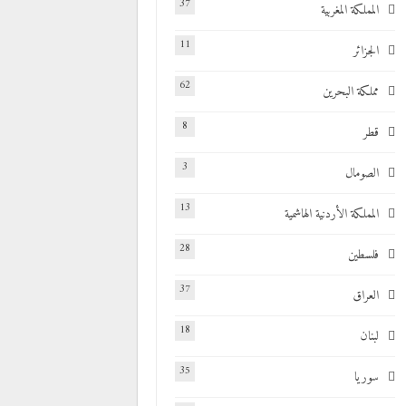
37
المملكة المغربية
11
الجزائر
62
مملكة البحرين
8
قطر
3
الصومال
13
المملكة الأردنية الهاشمية
28
فلسطين
37
العراق
18
لبنان
35
سوريا