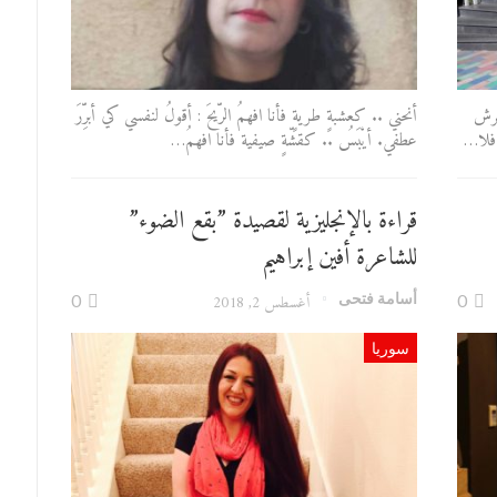
حرش
أنحني .. كعشبةٍ طريةٍ فأنا افهمُ الرّيحَ : أقولُ لنفسي كي أبرِّرَ
 فلا…
عطفي. أيْبَسُ .. كقشّةٍ صيفية فأنا افهمُ…
قراءة بالإنجليزية لقصيدة ”بقع الضوء”
للشاعرة أفين إبراهيم
أسامة فتحى
0
أغسطس 2, 2018
0
سوريا