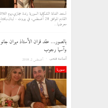
تستعد الفنانة التشكيلية السورية رندة حجازي،يوم الثلاثا
القادم الموافق 28 أغسطس، في بيروت - لبنان،بافتتا
معرضها…
بالصور… عقد قران الأستاذ مهران جانو
وآسيا رجوب
أسامة فتحى
أغسطس 2, 2018
سوريا