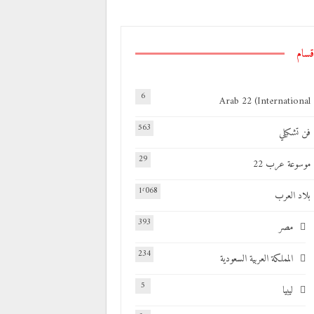
MOHAMED
فبراير 12, 2025
قسام
6
Arab 22 (International
563
فن تشكيلي
29
موسوعة عرب 22
1٬068
بلاد العرب
393
مصر
234
المملكة العربية السعودية
5
ليبيا