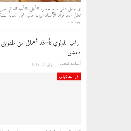
فى حفل عائلى بهيج حضره الأهل والأصدقاء تم بفضل 
تعالى عقد قران الأستاذ مهران جانو، نجل الفنانة التشكي
جيهان…
راميا المولوي :أستمد أعمالى من طفولتى 
دمشق
أسامة فتحى
يوليو 23, 2018
فن تشكيلي