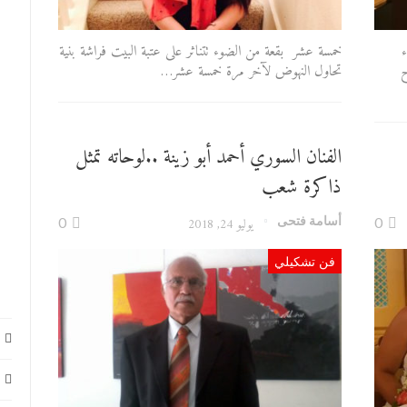
ء
خمسة عشر بقعة من الضوء تتناثر على عتبة البيت فراشة بنية
ح
تحاول النهوض لآخر مرة خمسة عشر…
الفنان السوري أحمد أبو زينة ..لوحاته تمثل
ذاكرة شعب
أسامة فتحى
0
يوليو 24, 2018
0
فن تشكيلي