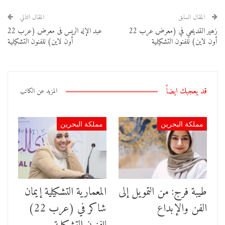
المقال السابق
المقال التالي
زهير القديحي في (معرض عرب 22
عبد الإله الريس فى معرض (عرب 22
أون لاين) للفنون التشكيلية
أون لاين) للفنون التشكيلية
قد يعجبك ايضاً
المزيد عن الكاتب
مملكة البحرين
مملكة البحرين
طيبة فرج: من التمويل إلى
المعمارية التشكيلية إيمان
الفن والإبداع
شاكر في (عرب 22)