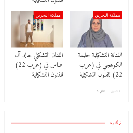
للفنون التشكيلية
مملكة البحرين
مملكة البحرين
الفنانة التشكيلية ﺣﻠﻴﻤﺔ
الفنان التشكيلي خالد آل
ﺍﻟﻜﻮﻫﺠﻲ في (عرب
عباس في (عرب 22)
22) للفنون التشكيلية
للفنون التشكيلية
السابق
التالي
اترك رد