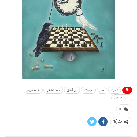
البحرين
مصر
عرب22
فن تشكيلي
زهير القديحي
خليفة شويطر
منصور درويش
0
مشاركة