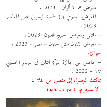
– معرض همسة ألوان – 2023 .
– المعرض السنوي ٤٩ لجمعية البحرين للفن المعاصر
– 2023 .
– ملتقى ومعرض الخليج للفنون -2023 .
– معرض الفنون مش جنون – مصر – 2023 .
جوائز:-
– حاصل على جائزة المركز الثاني في المرسم الحسيني
١٧ – 2022 .
يمكنك الوصول إلى منصور من خلال:
الانستجرام:
mansooryart