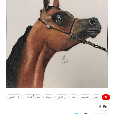
مصر
السعودية
جدة
فن تشكيلي
عرب2
سكاي أرت 195
منال الحصيني
0