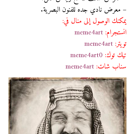
– معرض نادي جده للفنون البصرية.
يمكنك الوصول إلى منال في:
انستجرام:
meme4art
تويتر:
meme4art
تيك توك:
meme4art0
سناب شات:
meme4art