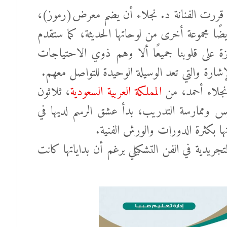
د قررت الفنانة د. نجلاء أن يضم معرض(رموز)،
ًا مجموعة أخرى من لوحاتها الحديثة، كما ستقدم
 على قلوبنا جميعًا ألا وهم ذوي الاحتياجات
شارة والتي تعد الوسيلة الوحيدة للتواصل معهم.
د.نجلاء أحمد، من
المملكة العربية السعودية
، ثلاثون
دريس وممارسة التدريب، بدأ عشق الرسم لديها في
تها بكثرة الدورات والورش الفنية.
جريدية في الفن التشكيلي برغم أن بداياتها كانت