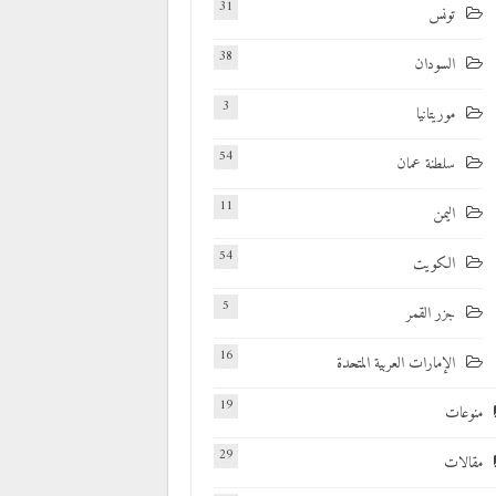
31
تونس
38
السودان
3
موريتانيا
54
سلطنة عمان
11
اليمن
54
الكويت
5
جزر القمر
16
الإمارات العربية المتحدة
19
منوعات
29
مقالات