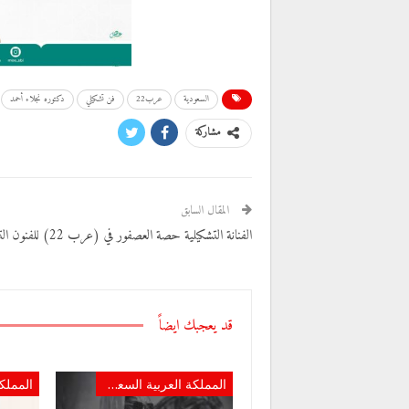
السعودية
عرب22
فن تشكيلي
دكتوره نجلاء أحمد
مشاركة
المقال السابق
الفنانة التشكيلية حصة العصفور في (عرب 22) للفنون التشكيلية
قد يعجبك ايضاً
المملكة العربية السعودية