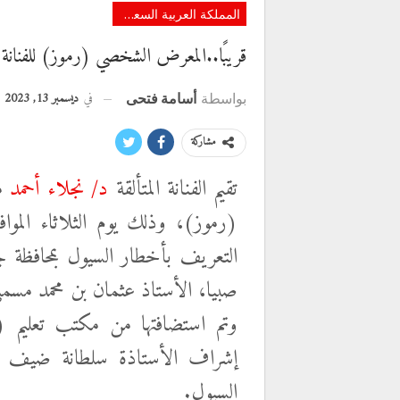
المملكة العربية السعودية
قريبًا..المعرض الشخصي (رموز) للفنانة د
في
ديسمبر 13, 2023
بواسطة
أسامة فتحى
مشاركة
تقيم الفنانة المتألقة
د/ نجلاء أحمد
مع
التعريف بأخطار السيول بمحافظة جي
صبيا، الأستاذ عثمان بن محمد مسمل
وتم استضافتها من مكتب تعليم (
إشراف الأستاذة سلطانة ضيف ال
السيول.