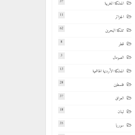
37
المملكة المغربية
11
الجزائر
62
مملكة البحرين
8
قطر
3
الصومال
13
المملكة الأردنية الهاشمية
28
فلسطين
37
العراق
18
لبنان
35
سوريا