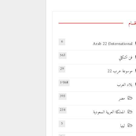
قسام
6
Arab 22 (International
563
فن تشكيلي
29
موسوعة عرب 22
1٬068
بلاد العرب
393
مصر
234
المملكة العربية السعودية
5
ليبيا