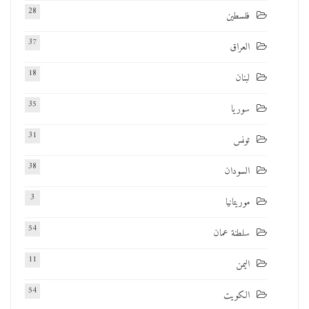
28
فلسطين
37
العراق
18
لبنان
35
سوريا
31
تونس
38
السودان
3
موريتانيا
54
سلطنة عمان
11
اليمن
54
الكويت