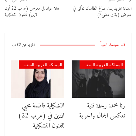
المقال السابق
المقال التالي
الفنانة تغريد بنت صالح الطاسان تتألق في
هلا عواد فى معرض (عرب 22 أون
معرض (وقت مضى2)
لاين) للفنون التشكيلية
قد يعجبك ايضاً
المزيد عن الكاتب
المملكة العربية السعودية
المملكة العربية السعودية
رنا محمد: رحلة فنية
التشكيلية فاطمة محيي
تعكس الجمال والحرية
الدين في (عرب 22)
للفنون التشكيلية