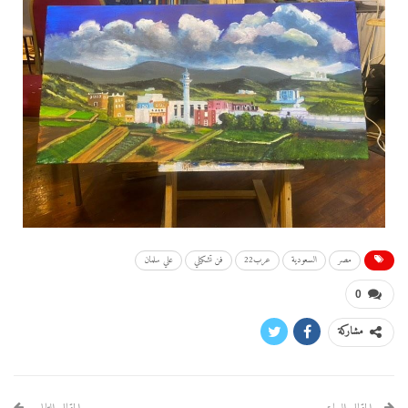
مصر
السعودية
عرب22
فن تشكيلي
علي سلمان
0
مشاركة