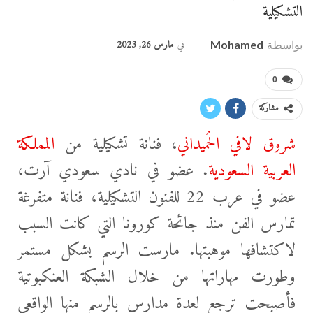
التشكيلية
في
مارس 26, 2023
بواسطة
Mohamed
0
مشاركة
شروق لافي الحُميداني
، فنانة تشكيلية من
المملكة
العربية السعودية
. عضو في نادي سعودي آرت،
عضو في عرب 22 للفنون التشكيلية، فنانة متفرغة
تمارس الفن منذ جائحة كورونا التي كانت السبب
لاكتشافها موهبتها. مارست الرسم بشكل مستمر
وطورت مهاراتها من خلال الشبكة العنكبوتية
فأصبحت ترجع لعدة مدارس بالرسم منها الواقعي