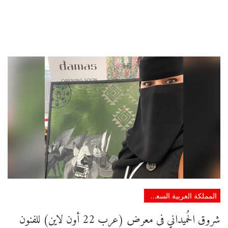
المملكة العربية السعودية
شروق الحُميداني فى معرض (عرب 22 أون لاين) للفنون