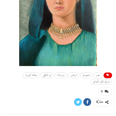
مصر
السعودية
الرياض
عرب22
فن تشكيلي
جائحة كورونا
شروق لافي الحُميداني
0
مشاركة