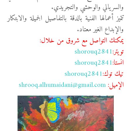
والسريالي
والوحشي والتجريدي.
تتميز أعمالها الفنية بالدقة بالتفاصيل الجميلة والابتكار
والإبداع الغير معتاد.
يمكنك التواصل مع شروق من خلال:
تويتر:
shorouq2841
انستا:
shorouq2841
تيك توك:
shorouq2841
الإميل:
shrooq.alhumaidani@gmail.com