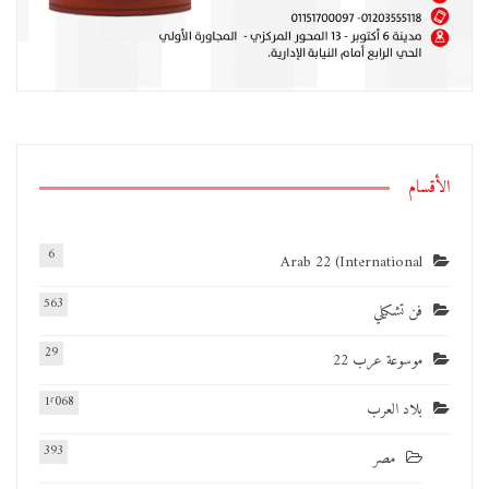
الأقسام
6
Arab 22 (International
563
فن تشكيلي
29
موسوعة عرب 22
1٬068
بلاد العرب
393
مصر