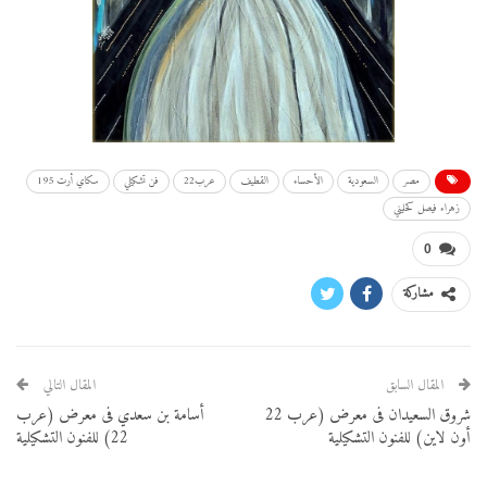
مصر
السعودية
الأحساء
القطيف
عرب22
فن تشكيلي
سكاي أرت 195
زهراء فيصل كحليني
0
مشاركة
المقال السابق
المقال التالي
شروق السعيدان فى معرض (عرب 22
أسامة بن سعدي فى معرض (عرب
أون لاين) للفنون التشكيلية
22) للفنون التشكيلية