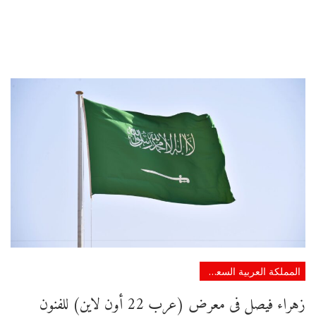
المملكة العربية السعودية
زهراء فيصل فى معرض (عرب 22 أون لاين) للفنون