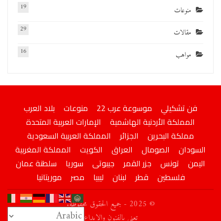
19
منوعات
29
مقالات
16
مواهب
فن تشكيلي
موسوعة عرب 22
منوعات
بلاد العرب
المملكة الأردنية الهاشمية
الإمارات العربية المتحدة
مملكة البحرين
الجزائر
المملكة العربية السعودية
السودان
الصومال
العراق
الكويت
المملكة المغربية
اليمن
تونس
جزر القمر
جيبوتى
سوريا
سلطنة عمان
فلسطين
قطر
لبنان
ليبيا
مصر
موريتانيا
© 2025 - جميع الحقوق محفوظة.
تعني بالفنون والإبداع