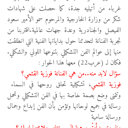
غرباء من أتيليه جدة، كما حصلت على شهادات
شكر من وزارة الخارجية والمرحوم سمو الأمير سعود
الفيصل والجنادرية وعدة جهات عالمية.اقتربنا من
تجربة الفنانة لتحدثنا حول بداياتها
الفنية التي انطلقت
منها إلى عوالم الفن التشكيلي
بتنوعها اللوني والشكلي.
فكان لـ (عرب22) معها هذا الحوار :
سؤال لابد منه..من هي الفنانة فوزية القثمي؟
فوزية القثمي
، تشكيلية تحلق روحها في السماء
وتتمنى وضع بصمة خاصة بها في الفن التشكيلي وتحمل
رسالة في جميع لوحاتها وتؤمن بأن الفن إبداع وجمال
ورسالة سامية
منذ متى بدأتْ موهبة الرسم تظهر ملامحها لديك؟