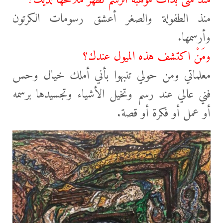
منذ الطفولة والصغر أعشق رسومات الكرتون
وأرسمها.
ومَنْ اكتشف هذه الميول عندك؟
معلماتي ومن حولي تنبهوا بأني أملك خيال وحس
فني عالي عند رسم وتخيل الأشياء وتجسيدها برسمه
أو عمل أو فكرة أو قصة.