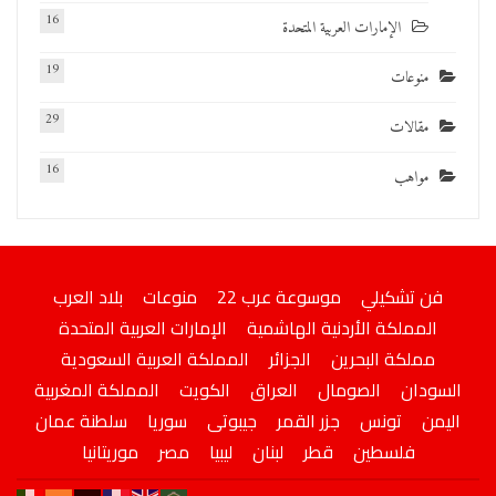
16
الإمارات العربية المتحدة
19
منوعات
29
مقالات
16
مواهب
فن تشكيلي
موسوعة عرب 22
منوعات
بلاد العرب
المملكة الأردنية الهاشمية
الإمارات العربية المتحدة
مملكة البحرين
الجزائر
المملكة العربية السعودية
السودان
الصومال
العراق
الكويت
المملكة المغربية
اليمن
تونس
جزر القمر
جيبوتى
سوريا
سلطنة عمان
فلسطين
قطر
لبنان
ليبيا
مصر
موريتانيا