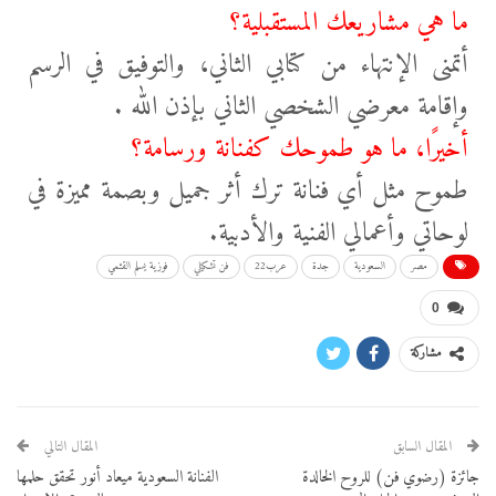
ما هي مشاريعك المستقبلية؟
أتمنى الإنتهاء من كتابي الثاني، والتوفيق في الرسم
وإقامة معرضي الشخصي الثاني بإذن الله .
أخيرًا، ما هو طموحك كفنانة ورسامة؟
طموح مثل أي فنانة ترك أثر جميل وبصمة مميزة في
لوحاتي وأعمالي الفنية والأدبية.
مصر
السعودية
جدة
عرب22
فن تشكيلي
فوزية يسلم القثمي
0
مشاركة
المقال السابق
المقال التالي
جائزة (رضوي فن) للروح الخالدة
الفنانة السعودية ميعاد أنور تحقق حلمها