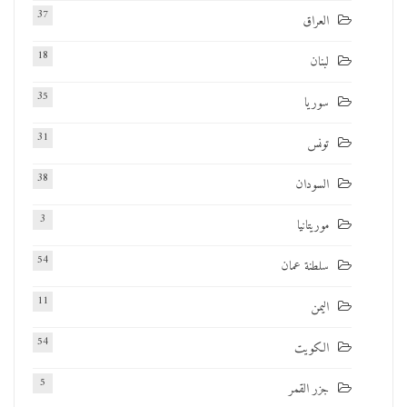
37
العراق
18
لبنان
35
سوريا
31
تونس
38
السودان
3
موريتانيا
54
سلطنة عمان
11
اليمن
54
الكويت
5
جزر القمر