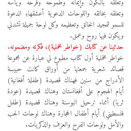
وتعلقه بالكون وإيمانه وطموحه وفرحه ويأسه
وتعلقه بخالقه واللوحات الدعوية أعشقها؛ الدعوة
للسمو لتمجيد الخالق وتعظيمه وكل لوحة جميلة تشدني
ويكون فيها روح وعمق.
حدثينا عن كتابك (خواطر مخملية)، فكرته ومضمونه.
خواطر مخملية أول كتاب مطبوع لي عبارة عن مجموعة
قصائد شعرية جمعتها من أوراق كانت حبيسة
الأدراج من سنين فهناك قصيدة (طفلة أفغانية)
أيام الهجوم على أفغانستان وهناك قصيدة (عودة
ثريا) أثناء ترحيل البوسنة وهناك قصيدة (طفل
فلسطيني) أيام أطفال الحجارة وهناك لوحات الحب
والأمل ولوحات الفرح والعزف والذكريات.