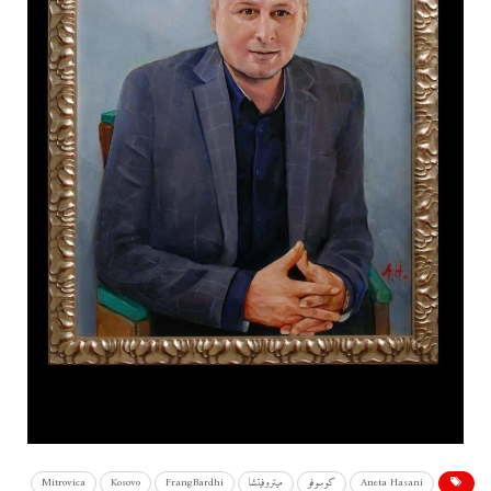
Aneta Hasani
كوسوفو
ميتروفيتشا
FrangBardhi
Kosovo
Mitrovica