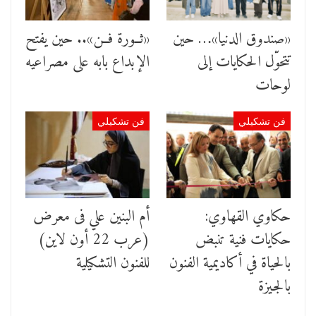
«صندوق الدنيا»… حين
«ثــورة فــن».. حين يفتح
تتحوّل الحكايات إلى
الإبداع بابه على مصراعيه
لوحات
فن تشكيلي
فن تشكيلي
حكاوي القهاوي:
أم البنين علي فى معرض
حكايات فنية تنبض
(عرب 22 أون لاين)
بالحياة في أكاديمية الفنون
للفنون التشكيلية
بالجيزة