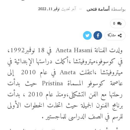
آخر تحديث
نوفمبر 11, 2022
بواسطة
أسامة فتحى
0
مشاركة
ولدت الفنانة Aneta Hasani في 18 نوفمبر1992،
في كوسوفو،ميتروفيتشا ،أكملت دراستها الإبتدائية في
ميتروفيتشا ،انتقلت Aneta في عام 2010 إلى
عاصمة كوسوفو المسماة Pristina حيث بدأت
رحلتها مع الفن التشكيلى،ومنذ عام 2010 ، بدأت
برنامج الفنون الجميلة حيث اتخذت الخطوات الأولى
للرسم في الصف الدراسى للماجستير .