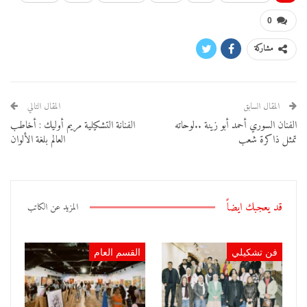
0
مشاركة
المقال السابق
المقال التالي
الفنان السوري أحمد أبو زينة ..لوحاته
الفنانة التشكيلية مريم أوليك : أخاطب
تمثل ذاكرة شعب
العالم بلغة الألوان
قد يعجبك ايضاً
المزيد عن الكاتب
فن تشكيلي
القسم العام