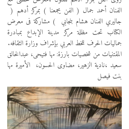
الفنان أحمد جمال ( الفن يجمعنا ) بمركز أدهم (
جاليري الفنان هشام بنجابي ) مشاركة فى معرض
الكتاب تحت مظلة مركز مدينة الإبداع بمبادرة
جماليات الحرف للخط العربي بإشراف وزارة الثقافه.
المقتنيات من شخصيات بارزة: مها فتيحى، عبدالخالق
سعيد ،نادية الزهير، مضاوى الحسون، الأميرة مها
بنت فيصل