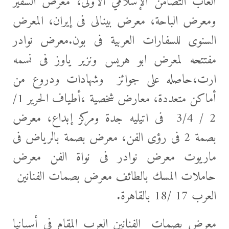
ألعاب التضامن الإسلامي الأولى، معرض السفير
ومعرض الباحة، معرض بينالى فى إيران، المعرض
السنوى للسفارات العربية فى بون.معرض نوادر
مفتتحه لمعرض ابو هريس ونزير ياوز فى نسمه
ارت،حاصله على جوائز وشهادات ودروع من
أماكن متعددة، معارض شخصية ،أطياف الحرير 1/
2 / 3/4 فى اتيليه جدة ومركز إبداع، معرض
بصمة 2 فى رؤى الفن، معرض بصمة بالرياض فى
ماريوت معرض نوادر فى نواة الفن معرض
حاملات المسك بالطائف معرض بصمات الفنانين
العرب 17 /18 بالقاهرة.
معرض بصمات الفنانين العرب المقام فى أسبانيا