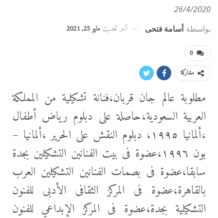
26/4/2020
آخر تحديث
مايو 25, 2021
بواسطة
أسامة فتحى
0
مشاركة
مطلوبة عالم جان قربان،فنانة تشكيلية من المملكة
العربية السعودية،حاصلة على دبلوم رياض أطفال
،ألمانيا ١٩٩٥، دبلوم النقش على الحرير ،ألمانيا –
بون ١٩٩٦،عضوة فى بيت الفنانين التشكيلين بجدة
سابقا،عضوة فى بصمات الفنانين التشكيلين العرب
بالقاهرة،عضوة فى المركز الثقافى الأدبى للفنون
التشكيلية بجدة،عضوة فى المركز الإبداعي للفنون