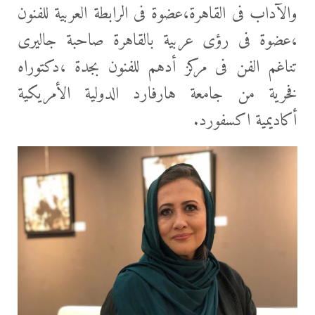
والآداب فى القاهرة،عضوة فى
الرابطة العربية للفنون
،عضوة فى رؤى عربية بالقاهرة صاحبة جاليرى
تناغم الفن فى مركز أدهم للفنون بجدة ،دكتوراه
فخرية من جامعة هارفارد الدولية الأمريكية
أكاديمية اكسفورد.