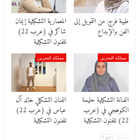
طيبة فرج: من التمويل إلى
المعمارية التشكيلية إيمان
الفن والإبداع
شاكر في (عرب 22)
للفنون التشكيلية
مملكة البحرين
مملكة البحرين
الفنانة التشكيلية ﺣﻠﻴﻤﺔ
الفنان التشكيلي خالد آل
ﺍﻟﻜﻮﻫﺠﻲ في (عرب
عباس في (عرب 22)
22) للفنون التشكيلية
للفنون التشكيلية
السابق
التالي