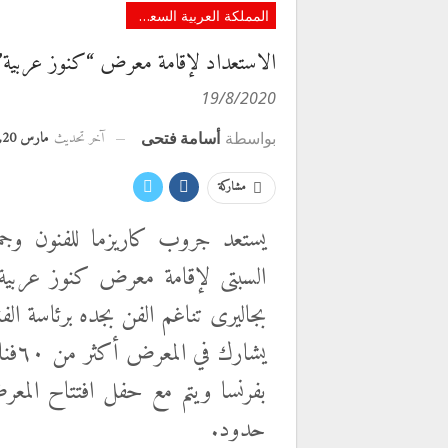
المملكة العربية السعودية
الاستعداد لإقامة معرض “كنوز عربية” 
19/8/2020
آخر تحديث
مارس 20, 2021
بواسطة
أسامة فتحى
مشاركة
يستعد جروب كاريزما للفنون وجمع
السبتى لإقامة معرض كنوز عربية 
بجاليرى تناغم الفن بجده برئاسة الفن
يشار
بفرنسا ويتم مع حفل افتتاح
المعرض
حدود.