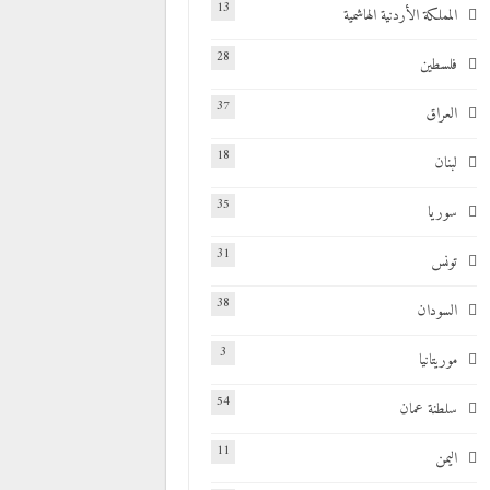
13
المملكة الأردنية الهاشمية
28
فلسطين
37
العراق
18
لبنان
35
سوريا
31
تونس
38
السودان
3
موريتانيا
54
سلطنة عمان
11
اليمن