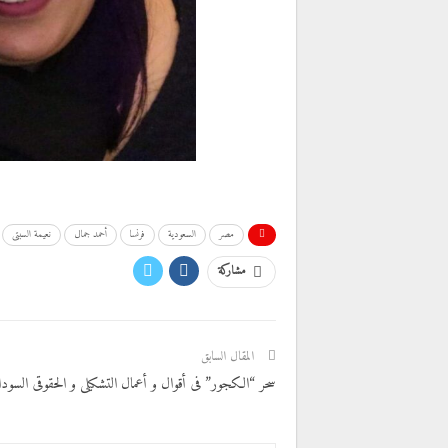
مصر
السعودية
فرنسا
أحمد جمال
نعيمة السبتى
مشاركة
المقال السابق
سحر “الكجور” فى أقوال و أعمال التشكيلى و الحقوقى السودا