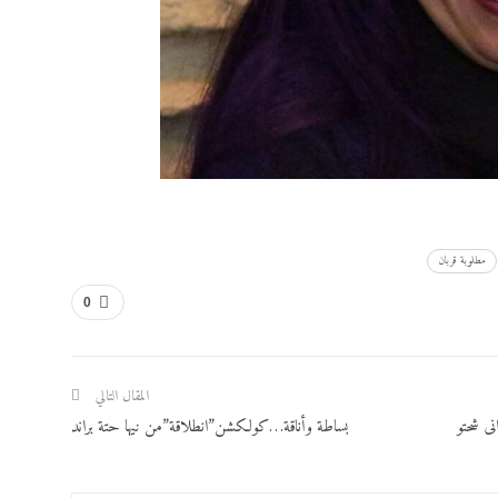
مطلوبة قربان
0
المقال التالي
نى شحتو
بساطة وأناقة…كولكشن”انطلاقة”من نيها حتة براند