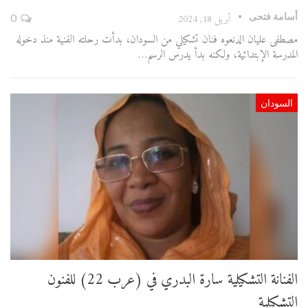
أسامة فتحى
أبريل 18, 2024
0
مصطفى عليان الدنعوه فنان تشكيلي من السودان، بدأت رحلته الفنية منذ دخوله
المدرسة الإبتدائية، ولكنه بدأ يدرس الرسم…
السودان
الفنانة التشكيلية سارة البدري في (عرب 22) للفنون
التشكيلية