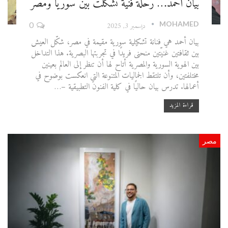
بيان أحمد… رحلة فنية تشكّلت بين سوريا ومصر
MOHAMED
ديسمبر 3, 2025
0
بيان أحمد هي فنانة تشكيلية سورية مقيمة في مصر، شكّل العيش
بين ثقافتين غنيّتين منحنى فريدًا في تجربتها البصرية. هذا التداخل
بين الهوية السورية والمصرية أتاح لها أن تنظر إلى العالم بعينين
مختلفتين، وأن تلتقط الجماليات المتنوعة التي انعكست بوضوح في
أعمالها. تدرس بيان حاليًا في كلية الفنون التطبيقية –…
قراءة المزيد
مصر