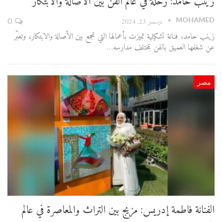
زينب حامد: رحلة في عالم الفن بين الأصالة والابتكار
MOHAMED
ديسمبر 23, 2024
0
زينب حامد، فنانة تشكيلية تميزت بأعمالها التي تجمع بين الأصالة والابتكار، وتعبّر
عن شغفها العميق بالفن بمختلف مدارسه…
مصر
الفنانة فاطمة إدريس: مزيج بين التراث والمعاصرة في عالم