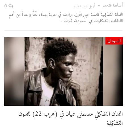
أسامة فتحى
أبريل 25, 2024
0
الفنانة التشكيلية فاطمة محيي الدين، ولدت في مدينة جدة، تُعَدُّ واحدةً من أهم
الفنانات التشكيليات في السعودية. تميزت…
السودان
الفنان التشكيلي مصطفى عليان في (عرب 22) للفنون
التشكيلية