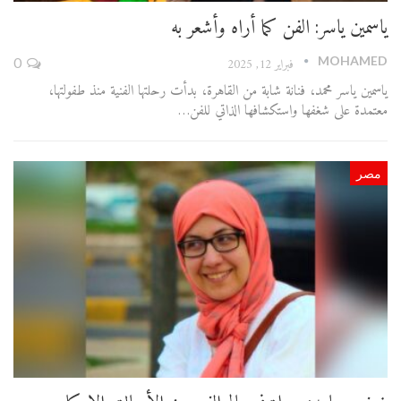
ياسمين ياسر: الفن كما أراه وأشعر به
MOHAMED
فبراير 12, 2025
0
ياسمين ياسر محمد، فنانة شابة من القاهرة، بدأت رحلتها الفنية منذ طفولتها،
معتمدة على شغفها واستكشافها الذاتي للفن…
مصر