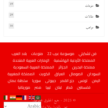
19
منوعات
29
مقالات
16
مواهب
فن تشكيلي
موسوعة عرب 22
منوعات
بلاد العرب
المملكة الأردنية الهاشمية
الإمارات العربية المتحدة
مملكة البحرين
الجزائر
المملكة العربية السعودية
السودان
الصومال
العراق
الكويت
المملكة المغربية
اليمن
تونس
جزر القمر
جيبوتى
سوريا
سلطنة عمان
فلسطين
قطر
لبنان
ليبيا
مصر
موريتانيا
© 2025 - جميع الحقوق محفوظة.
تعني بالفنون والإبداع