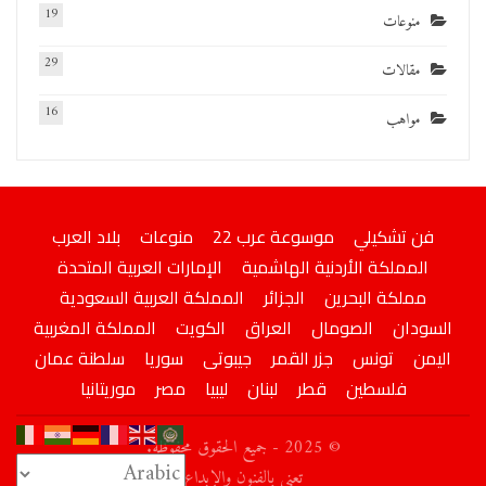
19
منوعات
29
مقالات
16
مواهب
فن تشكيلي
موسوعة عرب 22
منوعات
بلاد العرب
المملكة الأردنية الهاشمية
الإمارات العربية المتحدة
مملكة البحرين
الجزائر
المملكة العربية السعودية
السودان
الصومال
العراق
الكويت
المملكة المغربية
اليمن
تونس
جزر القمر
جيبوتى
سوريا
سلطنة عمان
فلسطين
قطر
لبنان
ليبيا
مصر
موريتانيا
© 2025 - جميع الحقوق محفوظة.
تعني بالفنون والإبداع