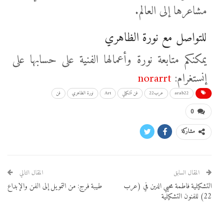
مشاعرها إلى العالم.
للتواصل مع نورة الظاهري
يمكنكم متابعة نورة وأعمالها الفنية على حسابها على
إنستغرام:
norarrt
arab22
عرب22
فن تشكيلي
Art
نورة الظاهري
فن
0
مشاركة
المقال السابق
المقال التالي
التشكيلية فاطمة محيي الدين في (عرب
طيبة فرج: من التمويل إلى الفن والإبداع
22) للفنون التشكيلية