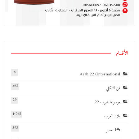
الأقسام
6
Arab 22 (International
563
فن تشكيلي
29
موسوعة عرب 22
1٬068
بلاد العرب
393
مصر