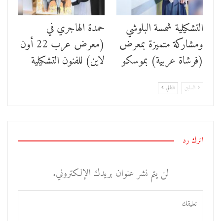
التشكيلية شمسة البلوشي
حمدة الهاجري في
ومشاركة متميزة بمعرض
(معرض عرب 22 أون
(فرشاة عربية) بموسكو
لاين) للفنون التشكيلية
السابق
التالي
اترك رد
لن يتم نشر عنوان بريدك الإلكتروني.