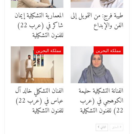
طيبة فرج: من التمويل إلى
المعمارية التشكيلية إيمان
الفن والإبداع
شاكر في (عرب 22)
للفنون التشكيلية
مملكة البحرين
مملكة البحرين
الفنانة التشكيلية ﺣﻠﻴﻤﺔ
الفنان التشكيلي خالد آل
ﺍﻟﻜﻮﻫﺠﻲ في (عرب
عباس في (عرب 22)
22) للفنون التشكيلية
للفنون التشكيلية
السابق
التالي