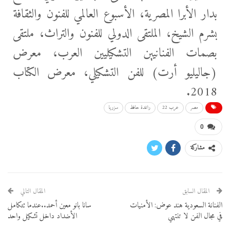
بدار الأبرا المصرية، الأسبوع العالمي للفنون والثقافة
بشرم الشيخ، الملتقى الدولي للفنون والتراث، ملتقى
بصمات الفنانيين التشكيليين العرب، معرض
(جاليليو أرت) للفن التشكيلي، معرض الكتاب
2018.
مصر
عرب 22
راغدة حافظ
سزريا
0
مشاركة
المقال السابق
المقال التالي
الفنانة السعودية هند عوض: الأمنيات
سانا بانو معين أحمد..عندما تتكامل
في مجال الفن لا تنتهي
الأضداد داخل تشكيل واحد