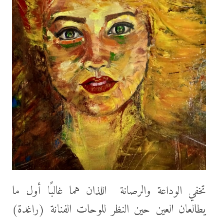
تخفي الوداعة والرصانة اللذان هما غالبًا أول ما
يطالعان العين حين النظر للوحات الفنانة (راغدة)