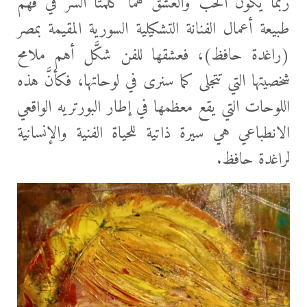
ربَّما يكون الحب والعشق هما كلمتا السر في فهم
طبيعة
أعمال الفنانة التشكيلية السورية المقيمة بمصر
(راغدة حافظ)، فعشقها للفن شكَّل أهم ملامح
شخصيتها التي تتجلى كما سنرى في لوحاتها، فكأنَّ هذه
اللوحات التي يقع معظمها في إطار البورتريه الواقعي
الانطباعي هي سيرة ذاتية للحياة الفنية والإنسانية
لراغدة حافظ.