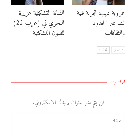
عروبة ديب: تجربة فنية
الفنانة التشكيلية عزيزة
تمتد عبر الحدود
البحري في (عرب 22)
والثقافات
للفنون التشكيلية
السابق
التالي
اترك رد
لن يتم نشر عنوان بريدك الإلكتروني.