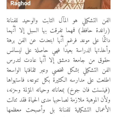
الفن التشكيلي هو المآل الثابت والوحيد للفنانة
(راغدة حافظ) فمهما تفرقت بها السبل إلا أنَّهما
دائمًا على موعد فرغم أنَّها ابتعدت عن الفن برهة
وأخذتها الدراسة بعيدًا فهي حاصلة على ليسانس
حقوق من جامعة دمشق إلا أنَّها عادت لتدرس
الفن التشكيلي بشكل شخصي وعبر ثقافتها الواسعة
اطلعت على مدارسه الكثيرة بكل تنوعه، فاستهواها
(فينسنت فان جوخ) بمعاناته وحياته المؤلمة وحزنه،
ولأن الموهبة ملازمة لصاحبها مدى الحياة فقد تتالت
الأعمال التشكيلية للفنانة بل وأصبحت معظمها