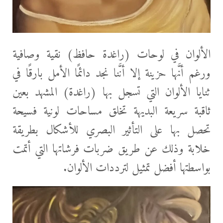
الألوان في لوحات (راغدة حافظ) نقية وصافية
ورغم أنَّها حزينة إلا أنَّنا نجد دائمًا الأمل بارقًا في
ثنايا الألوان التي تسجل بها (راغدة) المشهد بعين
ثاقبة سريعة البديهة تخلق مساحات لونية فسيحة
تحصل بها على التأثير البصري للأشكال بطريقة
خلابة وذلك عن طريق ضربات فرشاتها التي أتمت
بواسطتها أفضل تمثيل لترددات الألوان.