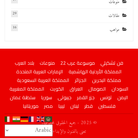
منوعات
29
مقالات
16
مواهب
فن تشكيلي
موسوعة عرب 22
منوعات
بلاد العرب
المملكة الأردنية الهاشمية
الإمارات العربية المتحدة
مملكة البحرين
الجزائر
المملكة العربية السعودية
السودان
الصومال
العراق
الكويت
المملكة المغربية
اليمن
تونس
جزر القمر
جيبوتى
سوريا
سلطنة عمان
فلسطين
قطر
لبنان
ليبيا
مصر
موريتانيا
© 2025 - جميع الحقوق محفوظة.
تعني بالفنون والإبداع