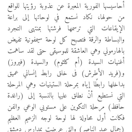
أحاسيسها الفورية المعبرة عن عذوبة رؤيتها للواقع
من حولها، نكاد نستمع في لوحاتها إلى براعة
الإيقاعات التي ترسمها فرشتها بمنتهى التجرد
والبساطة والرقة فتصبح كل لوحة سيمفونية تفيض
بالهارموني وهي العاشقة للموسيقى حتى لقد ساهمت
أغنيات السيدة (أم كلثوم) والسيدة (فيروز)
و(فريد الأطرش) فى خلق رابط إنساني عميق
بداخلها رابطًا إياه بمرحلة الستينيات وهي المرحلة
التي نستطيع أنْ نطلق عليها بالنسبة إلى (راغدة
حافظ) مرحلة التكوين على مستويي الوعي والفن
فكانت أول محاولة لها لوحة لوجه الزعيم العظيم
(جمال عبد الناصر) والتي عرضت بمدارس دمشق