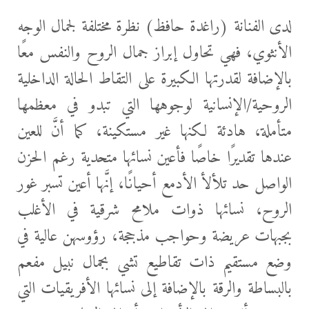
لدى الفنانة (راغدة حافظ) نظرة مختلفة لجمال الوجه
الأنثوي، فهي تحاول إبراز جمال الروح والنفس معًا
بالإضافة لقدرتها الكبيرة على التقاط الحالة الداخلية
الروحية/الإنسانية لوجوهها التي تبدو في معظمها
متأملة، هادئة لكنها غير مستكينة، كما أنَّ للعين
عندها تقديرًا خاصًا فأعين نسائها متحدية رغم الحزن
الواصل حد تلألأ الأدمع أحيانًا، إنَّها أعين تسبر غور
الروح، نسائها ذوات ملامح شرقية في الأغلب
بجبهات عريضة وحواجب مذججة، رؤوسهن عالية في
وضع مستقيم ذات تقاطيع تشي بجمال نبيل مفعم
بالبساطة والرقة بالإضافة إلى نسائها الأفريقيات التي