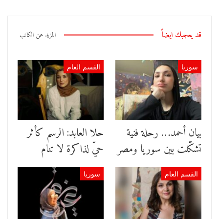
قد يعجبك ايضاً
المزيد عن الكاتب
سوريا
القسم العام
بيان أحمد… رحلة فنية
حلا العابد: الرسم كأثر
تشكّلت بين سوريا ومصر
حيّ لذاكرة لا تنام
القسم العام
سوريا