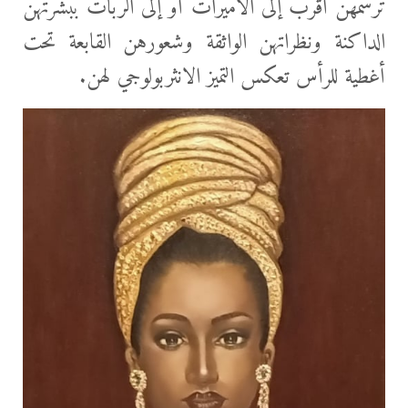
ترسمهن أقرب إلى الأميرات أو إلى الربات ببشرتهن
الداكنة ونظراتهن الواثقة وشعورهن القابعة تحت
أغطية للرأس تعكس التميز الانثربولوجي لهن.