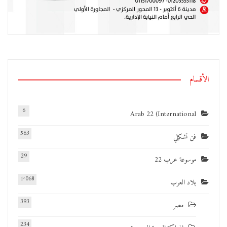
الأقسام
6
Arab 22 (International
563
فن تشكيلي
29
موسوعة عرب 22
1٬068
بلاد العرب
393
مصر
234