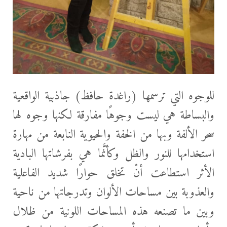
للوجوه التي ترسمها (راغدة حافظ) جاذبية الواقعية
والبساطة هي ليست وجوهًا مفارقة لكنها وجوه لها
سحر الألفة وبها من الخفة والحيوية النابعة من مهارة
استخدامها للنور والظل وكأنَّما هي بفرشاتها البادية
الأثر استطاعت أنْ تخلق حوارًا شديد الفاعلية
والعذوبة بين مساحات الألوان وتدرجاتها من ناحية
وبين ما تصنعه هذه المساحات اللونية من ظلال