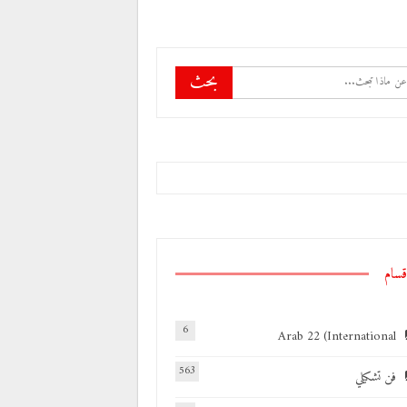
قسام
6
Arab 22 (International
563
فن تشكيلي