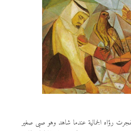
اسم زينى فى عام 1942 وتفجرت رؤاه الجمالية عندما شاهد وهو صبى صغير