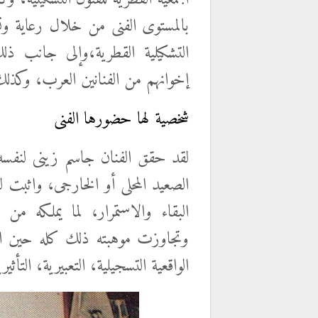
بالمستوى الفنى من خلال رعاية وت
التشكيلية القطرية،وإلى جانب ذل
إخوانهم من الفنانين العرب، وكذلك
شخصية لها حضورها الفنى
لقد حقق الفنان جاسم زينى لنفسه
الصعيد المحلى أو الخارجى، واثبت لنا 
البقاء والاستمرار، لما يملكه م
وتجاوزت موهبته ذلك كله حين اثب
الواقعية التسجيلية، التعبيرية، التأثي