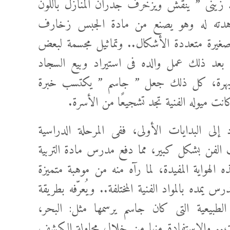
د زينى ” ينقش ويزخرف جدران المنازل باللون
مشاهدته له وهو يصنع من مادة الجبس زخارف
يرة متعددة الأشكال.. وتماثيل مجسمة لبعض
بعد ذلك عمل والده فى استيراد وبيع السجاد
فه المبهرة، كل ذلك جعل ” جاسم ” يكتسب خبرة
كانت ميوله الفنية تجد تشجيعًا من الأسرة.
لى البدايات الأولى، ففى المرحلة الدراسية
 الفن بشكل كبير، مما دفع مدرس مادة التربية
ه الهواية المفيدة، لما رآه منه من موهبة متميزة
مده بالمواد الفنية المختلفة.. ويُعرّفه بطريقة
 الطبيعية التى كان جاسم يرسمها مثل: البحر،
وت.. والاستفادة منها من خلال محاولة الكشف