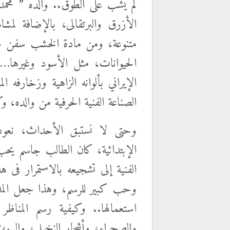
لم يشب على الطوق.. والده ” محم
الأزرق والبرتقالى، بالإضافة ل
متنوعة، ومن مادة الخشب سفن صغ
الحيوانات، مثل الأسود وغيرها… 
الإيراني بألوانه الزاهية وزخار
الصناعة الفنية الحرفية من والده، و
وحتى لا نستبق الأحداث، نعود إ
الإبتدائية، كان الطالب جاسم يحب
الفنية إلى تشجيعه بالاستمرار فى هذ
وحب كبير للرسم، وهذا جعل المدرس ي
استعمالها.. وكيفية رسم المناظر
والصحراء، وأشجار النخيل، والبي