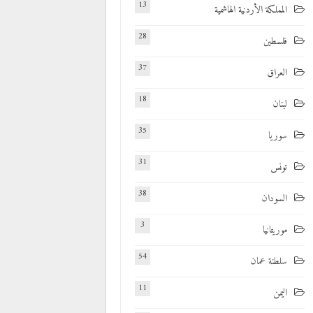
13
المملكة الأردنية الهاشمية
28
فلسطين
37
العراق
18
لبنان
35
سوريا
31
تونس
38
السودان
3
موريتانيا
54
سلطنة عمان
11
اليمن