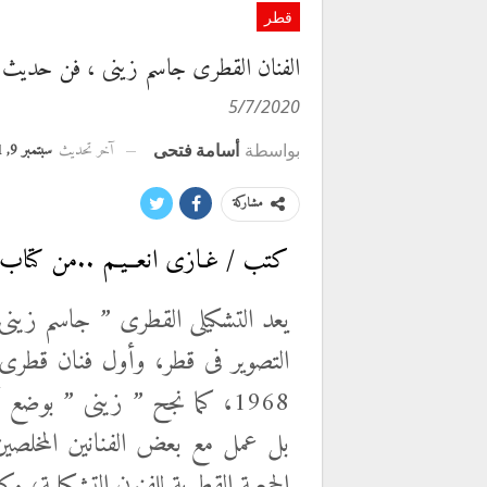
قطر
الفنان القطرى جاسم زينى ، فن حديث ب
5/7/2020
آخر تحديث
سبتمبر 9, 2021
بواسطة
أسامة فتحى
مشاركة
كتب / غـازى انعــيـم ..من كتاب 
يعد التشكيلى القطرى ” جاسم زينى ”
التصوير فى قطر، وأول فنان قطرى ي
1968، كما نجح ” زينى ” بوضع أسس المرسم
بل عمل مع بعض الفنانين المخلصين 
الجمعية القطرية للفنون التشكيلية،