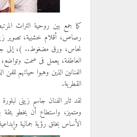
كما جمع بين روحية التراث المرتبطة 
رصاص، أقلام خشبية، تصوير زي
نحاس، ورق مضغوط.. )، إلى جا
العاطفة، يعمل فى صمت وتواضع، ي
الفنانين الذين وهبوا حياتهم للفن 
القطرية.
لقد ثابر الفنان جاسم زينى لبلور
ومتميز، واستطاع أن يخطو بثقة ب
الأساس بخلق رؤية جمالية وإبداعية