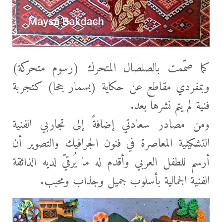
كما صمّمت بالصلصال المتحرك (رسوم متحركة)
وبمفردي مقاطع عن حكاية (بسمار جحا) كتجربة
فنية لم يتم نشرها بعد.
ومن مصادر سعادتي إضافةً إلى تجاربي الفنية
التشكيلية المعاصرة في فنون الجرافيك والتصوير أن
أرسم للطفل العربي وأقدم له ما يُرقيّ لديه الذائقة
الفنية الجمالية بأسلوب جميل وجذاب ومحبب.