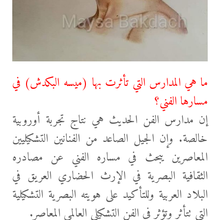
ما هي المدارس التي تأثرت بها (ميسه البكدش) في
مسارها الفني؟
إن مدارس الفن الحديث هي نتاج تجربة أوروبية
خالصة. وإن الجيل الصاعد من الفنانين التشكيليين
المعاصرين يبحث في مساره الفني عن مصادره
الثقافية البصرية في الإرث الحضاري العريق في
البلاد العربية وللتأكيد على هويته البصرية التشكيلية
التي تتأثر وتؤثر في الفن التشكيلي العالمي المعاصر.