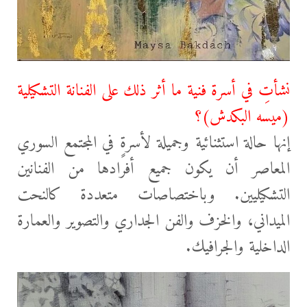
نشأتِ في أسرة فنية ما أثر ذلك على الفنانة التشكيلية
(ميسه البكدش)؟
إنها حالة استثنائية وجميلة لأسرةٍ في المجتمع السوري
المعاصر أن يكون جميع أفرادها من الفنانين
التشكيليين. وباختصاصات متعددة كالنحت
الميداني، والخزف والفن الجداري والتصوير والعمارة
الداخلية والجرافيك.