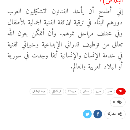
البكدش)؟
إني أطمح أن يأخذ الفنانون التشكيليون العرب
دورهم البنّاء في ترقية الذائقة الفنية الجمالية للأطفال
وفي مختلف مراحل نموهم. وأن أتمكّن بعون الله
تعالى من توظيف قدراتي الإبداعية وخبراتي الفنية
في خدمة الإنسان والإنسانية أينما وجدت في سورية
أو البلاد العربية والعالم.
مصر
سوريا
دمشق
عرب22
فن تشكيلي
ميسه البكدش
0
مشاركة