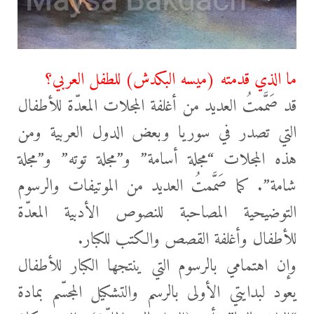
ما الذي قدمته (ميسه البكدش) للطفل العربي؟
قد صَمَّمتُ العديد من أغلفة المجلات المعدّة للأطفال
التي تصدر في سوريا وبعض الدول العربية ومن
هذه المجلات “مجلة أسامة” و”مجلة توته” و”مجلة
شامة”. كما صَمَّمتُ العديد من الموتيفات والرسوم
التوضيحية المصاحبة للنصوص الأدبية المعدّة
للأطفال وأغلفة القصص والكتب للكبار.
وإن اهتمامي بالرسوم التي ينتجها الكبار للأطفال
يعود لبدايتي الأولى بالرسم والتشكيل المجسّم بمادة