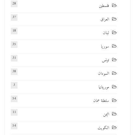
28
فلسطين
37
العراق
18
لبنان
35
سوريا
31
تونس
38
السودان
3
موريتانيا
54
سلطنة عمان
11
اليمن
54
الكويت