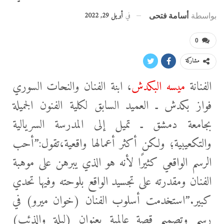
في
أبريل 29, 2022
بواسطة
أسامة فتحى
0
مشاركة
الفنانة
ميسه البكدش
، ابنة الفنان والنحات السوري
فواز بكدش ـ العميد السابق لكلية الفنون الجميلة
بجامعة دمشق ـ تميل إلى المدرسة السريالية
والتكعيبية؛ ولكن أكثر أعمالها واقعية،تقول:”أحب
الرسم الواقعي كثيرًا لأنه هو الذي يبرهن على موهبة
الفنان ومقدرته على تجسيد الواقع بلوحته وفيها تحدي
كبير.”استخدمت أسلوب الفنان (خوان ميرو) في
رسم وتصميم قصة عالمية بعنوان (ليلة والذئب)