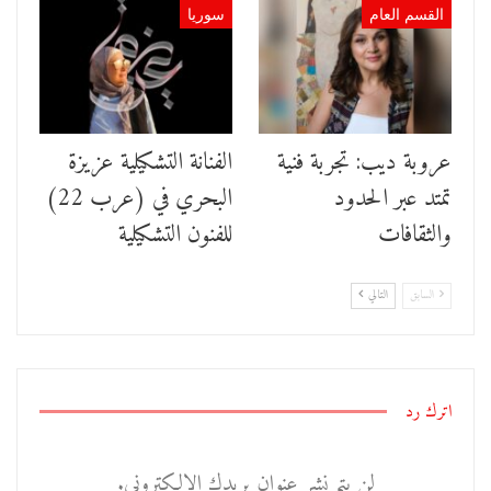
القسم العام
سوريا
عروبة ديب: تجربة فنية
الفنانة التشكيلية عزيزة
تمتد عبر الحدود
البحري في (عرب 22)
والثقافات
للفنون التشكيلية
السابق
التالي
اترك رد
لن يتم نشر عنوان بريدك الإلكتروني.