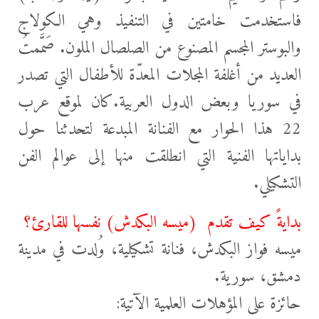
فاستخدمت خامتين في التنفيذ وهي الكولاج
والبوستر المجسم المصنوع من الصلصال الملون. صَمَّمتُ
العديد من أغلفة المجلات المعدّة للأطفال التي تصدر
في سوريا وبعض الدول العربية.كان لموقع عرب
22 هذا الحوار مع الفنانة المبدعة لتحدثنا حول
بداياتها
الفنية التي انطلقت منها إلى عوالم الفن
التشكيلي.
بدايةً كيف تقدم (ميسه البكدش) نفسها للقارئ؟
ميسه فواز البكدش، فنانة تشكيلية، وُلدت في مدينة
دمشق، سورية.
حائزة على المؤهلات العلمية الآتية: