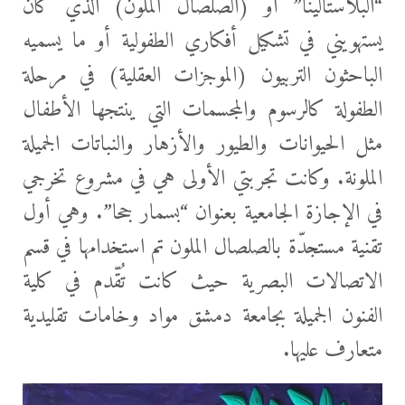
“البلاستالينا” أو (الصلصال الملوّن) الذي كان
يستهويني في تشكيل أفكاري الطفولية أو ما يسميه
الباحثون التربيون (الموجزات العقلية) في مرحلة
الطفولة كالرسوم والمجسمات التي ينتجها الأطفال
مثل الحيوانات والطيور والأزهار والنباتات الجميلة
الملونة. وكانت تجربتي الأولى هي في مشروع تخرجي
في الإجازة الجامعية بعنوان “بسمار جحا”. وهي أول
تقنية مستجدّة بالصلصال الملون تم استخدامها في قسم
الاتصالات البصرية حيث كانت تُقّدم في كلية
الفنون الجميلة بجامعة دمشق مواد وخامات تقليدية
متعارف عليها.