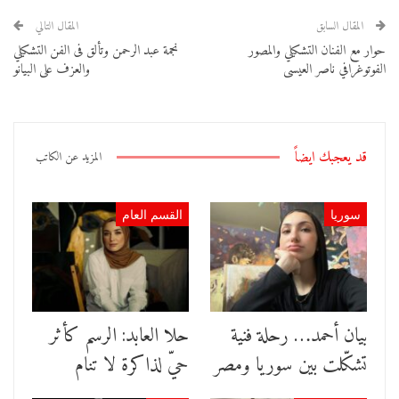
المقال السابق
المقال التالي
حوار مع الفنان التشكيلي والمصور
نجمة عبد الرحمن وتألق فى الفن التشكيلي
الفوتوغرافي ناصر العيسى
والعزف على البيانو
قد يعجبك ايضاً
المزيد عن الكاتب
سوريا
القسم العام
بيان أحمد… رحلة فنية
حلا العابد: الرسم كأثر
تشكّلت بين سوريا ومصر
حيّ لذاكرة لا تنام