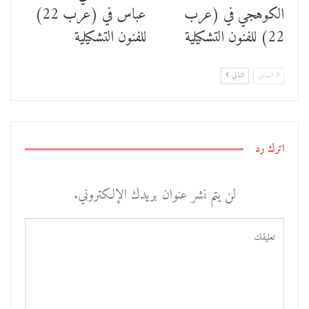
ﺍﻟﻜﻮﻫﺠﻲ في (عرب
عباس في (عرب 22)
22) للفنون التشكيلية
للفنون التشكيلية
السابق
التالي
اترك رد
لن يتم نشر عنوان بريدك الإلكتروني.