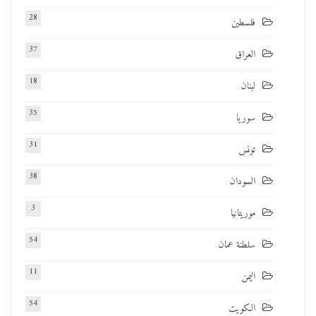
28
فلسطين
37
العراق
18
لبنان
35
سوريا
31
تونس
38
السودان
3
موريتانيا
54
سلطنة عمان
11
اليمن
54
الكويت