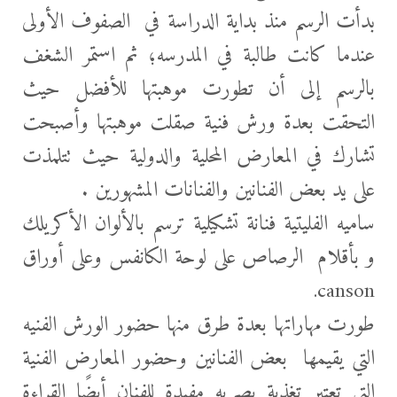
بدأت الرسم منذ بداية
الدراسة في الصفوف الأولى
عندما كانت طالبة في المدرسه؛ ثم استمر الشغف
بالرسم إلى أن تطورت موهبتها للأفضل حيث
التحقت بعدة ورش فنية صقلت موهبتها وأصبحت
تشارك في المعارض المحلية والدولية حيث تتلمذت
على يد بعض الفنانين والفنانات المشهورين .
ساميه الفليتية فنانة تشكيلية ترسم بالألوان الأكريلك
و بأقلام الرصاص على لوحة الكانفس وعلى أوراق
canson.
طورت مهاراتها بعدة طرق منها حضور الورش الفنيه
التي يقيمها بعض الفنانين وحضور المعارض الفنية
التي تعتبر تغذية بصريه مفيدة للفنان أيضًا القراءة