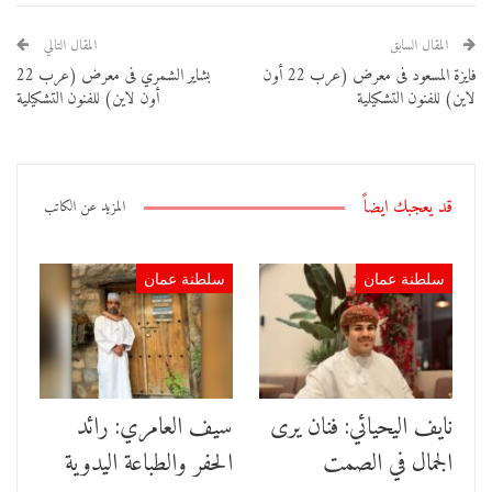
المقال السابق
المقال التالي
فايزة المسعود فى معرض (عرب 22 أون
بشاير الشمري فى معرض (عرب 22
لاين) للفنون التشكيلية
أون لاين) للفنون التشكيلية
قد يعجبك ايضاً
المزيد عن الكاتب
سلطنة عمان
سلطنة عمان
نايف اليحيائي: فنان يرى
سيف العامري: رائد
الجمال في الصمت
الحفر والطباعة اليدوية