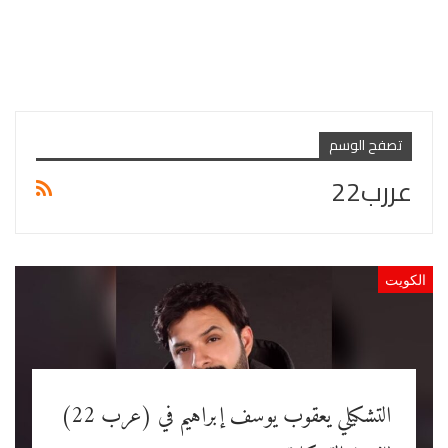
تصفح الوسم
عررب22
الكويت
التشكيلي يعقوب يوسف إبراهيم في (عرب 22)