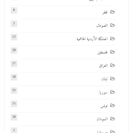
8
قطر
3
الصومال
13
المملكة الأردنية الهاشمية
28
فلسطين
37
العراق
18
لبنان
35
سوريا
31
تونس
38
السودان
3
موريتانيا