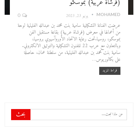
(فرشاة عربية) بموسكو
MOHAMED
يونيو 23, 2023
0
عرضت الفنانة التشكيلية سامية بنت محمد بن عبدالله الفليتية لوحة
من أعمالها في معرض (فرشاة عربية) بقاعة مستقبل الفن
بموسكو، روسيا.تحت رعاية الاتحاد الأوروآسيوي بروسيا،
وبالتعاون مع عرب 22 للفنون التشكيلية والتوثيق الالكتروني.
سامية بنت محمد بن عبدالله الفليتية، من سلطنة عمان، حاصلة
على بكالوريوس…
قراءة المزيد