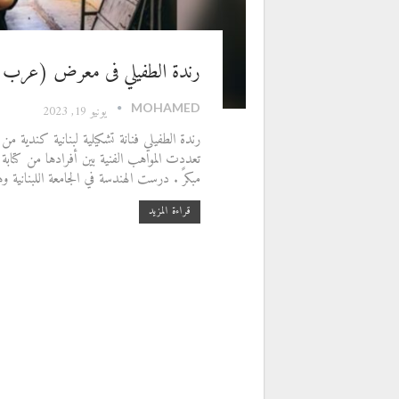
رندة الطفيلي فى معرض (عرب 22 أون لاين) للفنون التشكيلية
MOHAMED
يونيو 19, 2023
رندة الطفيلي فنانة تشكيلية لبنانية كندية 
تعددت المواهب الفنية بين أفرادها من كتابة 
مبكرً . درست الهندسة في الجامعة اللبنانية وهاجرت ل
قراءة المزيد