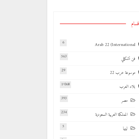
قسام
6
Arab 22 (International
563
فن تشكيلي
29
موسوعة عرب 22
1٬068
بلاد العرب
393
مصر
234
المملكة العربية السعودية
5
ليبيا