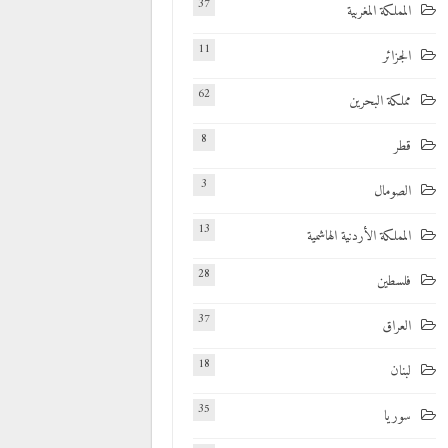
37
المملكة المغربية
11
الجزائر
62
مملكة البحرين
8
قطر
3
الصومال
13
المملكة الأردنية الهاشمية
28
فلسطين
37
العراق
18
لبنان
35
سوريا