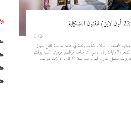
الأ
0
من مواليد شمسطار، لبنان. نشأت رندة في عائلة حاضنة للفن حيث
الشعر والروايات إلى الرسم؛ مما ساهم بإظهار موهبتها الفنية بوقت
لعمل خارج لبنان منذ سنة 2004. عززت دراستها