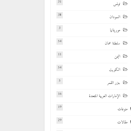
31
تونس
38
السودان
3
موريتانيا
54
سلطنة عمان
11
اليمن
54
الكويت
5
جزر القمر
16
الإمارات العربية المتحدة
19
منوعات
29
مقالات