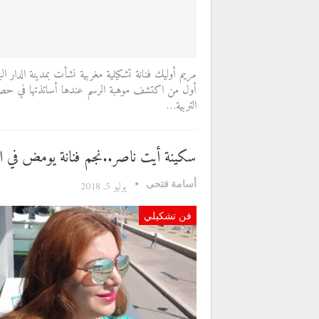
مريم أوليك فنانة تشكيلية مغربية نشأت بمدينة الدار ال
أول من اكتشف موهبة الرسم عندها أساتذتها في 
التربية…
سكينة أيت ناصر..نجم فنانة يومض في ا
أسامة فتحى
يوليو 5, 2018
فن تشكيلي