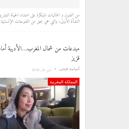
من الفنون و الجماليات المبتكرة على امتداد الحياة البشري
النشأة الأولى، والتي هي بحق من الفتوحات الإنسانية
مبدعات من شمال المغرب…الأديبة أمام
قزيز
أسامة فتحى
مايو 26, 2018
المملكة المغربية