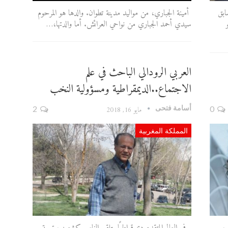
ابق
أمينة الجباري، من مواليد مدينة تطوان. والدها هو المرحوم
سيدي أحمد الجباري من نواحي العرائش. أما والدتها،…
العربي الرودالي الباحث في علم
الاجتماع..الديمقراطية ومسؤولية النخب
أسامة فتحى
0
مايو 16, 2018
2
المملكة المغربية