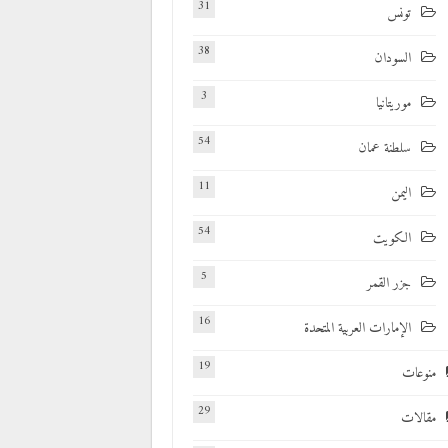
31
تونس
38
السودان
3
موريتانيا
54
سلطنة عمان
11
اليمن
54
الكويت
5
جزر القمر
16
الإمارات العربية المتحدة
19
منوعات
29
مقالات