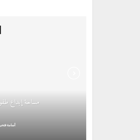
مساحة إبداع طفوح 
أسامة فتح