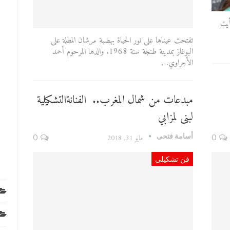
أيت
تفتحت عيناها على نور الحياة بهضبة مرشان المطلة على
البوغاز بمدينة طنجة سنة 1968. والدها المرحوم أحمد
الأجراوي…
مبدعات من شمال المغرب.. الفنانةالتشكيلية
لبنى لمزابي
أسامة فتحى
0
مايو 31, 2018
0
فن تشكيلي