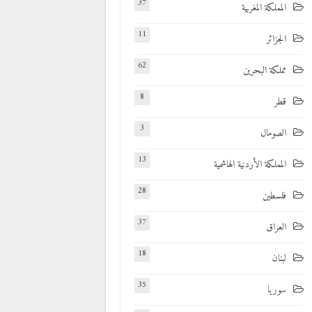
37
المملكة المغربية
11
الجزائر
62
مملكة البحرين
8
قطر
3
الصومال
13
المملكة الأردنية الهاشمية
28
فلسطين
37
العراق
18
لبنان
35
سوريا