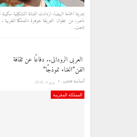
بمدينة الحمامة البيضاء ازدادت الفنانة التشكيلية سكينة 
ناصر، من تطوان العريقة جوهرة ،المملكة المغربية ،
تابعت…
العربى الرودالى.. دفاعًا عن ثقافة
الفن”الغناء نموذجًا”
أسامة فتحى
يونيو 4, 2018
المملكة المغربية