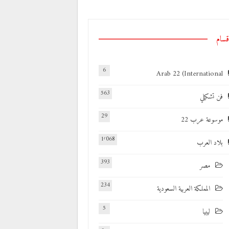
أسامة فتحى
نوفمبر 11, 2020
قسام
6
Arab 22 (International
563
فن تشكيلي
29
موسوعة عرب 22
1٬068
بلاد العرب
393
مصر
234
المملكة العربية السعودية
5
ليبيا