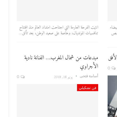
بيضاء
انتهت الفرحة العارمة التي اجتاحت امتداد العالم منذ افتتاح
حصص
تنافسيات المونديال، وخاصة على صعيد الوطن، بعد تألق…
لأفق
مبدعات من شمال المغرب… الفنانة نادية
الأجراوي
0
أسامة فتحى
يونيو 18, 2018
0
فن تشكيلي