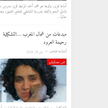
أمامة قزيز، والدها هو محمد أحمد المرابط قزيز مدرس س
لمادتي النحو والفقه بمدرسة الشاطبي للتعليم العتيق، وهو
حاليا…
مبدعات من شمال المغرب …التشكيلية
رحيمة العرود
أسامة فتحى
مايو 18, 2018
فن تشكيلي