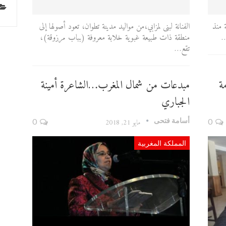
ة منذ
الفنانة لبنى لمزابي،من مواليد مدينة تطوان، تعود أصولها إلى
…
منطقة ذات طبيعة غبوية خلابة معروفة (بباب مرزوقة)،
تقع…
ة
مبدعات من شمال المغرب…الشاعرة أمينة
الجباري
أسامة فتحى
0
مايو 21, 2018
0
المملكة المغربية