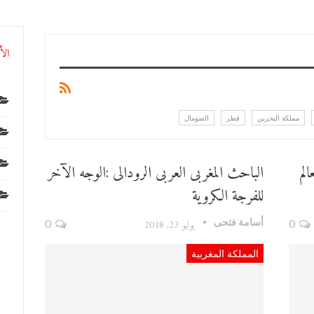
الأ
مملكة البحرين
قطر
الصومال
لم
الباحث المغربى العربى الرودالى :الوجه الآخر
للفرجة الكروية
أسامة فتحى
0
يوليو 23, 2018
0
المملكة المغربية