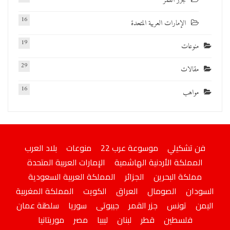
جزر القمر
16
الإمارات العربية المتحدة
19
منوعات
29
مقالات
16
مواهب
فن تشكيلي
موسوعة عرب 22
منوعات
بلاد العرب
المملكة الأردنية الهاشمية
الإمارات العربية المتحدة
مملكة البحرين
الجزائر
المملكة العربية السعودية
السودان
الصومال
العراق
الكويت
المملكة المغربية
اليمن
تونس
جزر القمر
جيبوتى
سوريا
سلطنة عمان
فلسطين
قطر
لبنان
ليبيا
مصر
موريتانيا