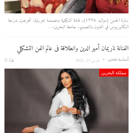
سارة الحسن (مواليد 1996)، فنانة تشكيلية ومصممة بحرينية، تخرجت بدرجة
البكالوريوس في الفنون والتصميم، جامعة البحرين،…
الفنانة ناريمان أمير الدين وانطلاقة فى عالم الفن التشكيلي
أسامة فتحى
مارس 13, 2022
0
مملكة البحرين