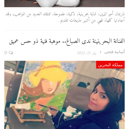
ناريمان أمير الدين، شابة بحرينية، ذكية، طموحة، تمتلك العديد من المواهب؛ وقد
أجادتها كلها، فهي من أشهر مذيعات تقديم…
الفنانة البحرينينة ندى الصباغ.. موهبة فنية ذو حس عميق
أسامة فتحى
يناير 25, 2022
0
مملكة البحرين