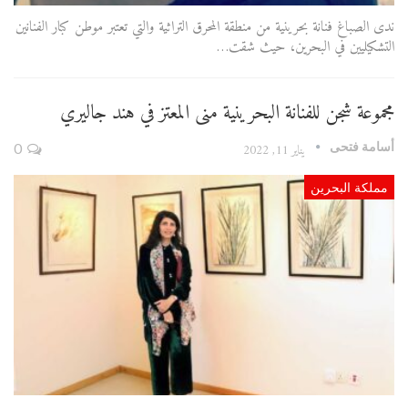
ندى الصباغ فنانة بحرينية من منطقة المحرق التراثية والتي تعتبر موطن كبار الفنانين
التشكيليين في البحرين، حيث شقت…
مجموعة شجن للفنانة البحرينية منى المعتز في هند جاليري
أسامة فتحى
يناير 11, 2022
0
مملكة البحرين