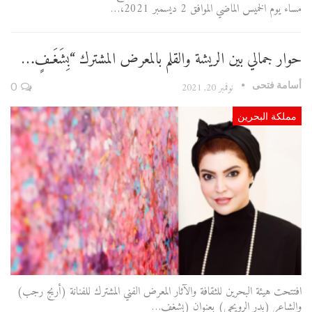
مساء يوم الخميس الماضي الموافق 2 ديسمبر 2021،…
حوار جمالي بين الريشة والقلم بالمعرض المشترك “بِشَغَـفٍ…
أسامة فتحى
نوفمبر 20, 2021
0
مملكة البحرين
افتتحت هيئة البحرين للثقافة والآثار المعرض الفني المشترك للفنانة (أريج رجب)
والشاعر (بدر الرويحي) بعنوان (بشغف…