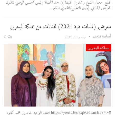
افتتح معالي الشيخ راشد بن خليفة بن حمد الخليفة رئيس المجلس الوطني للفنون
المعرض الجماعي (ورق النخيل)الخيري المقام…
معرض (لمسات فنية 2021) لفنانات من مملكة البحرين
أسامة فتحى
ديسمبر 10, 2021
0
مملكة البحرين
https://youtu.be/kq6G6LncET8?t=8 افتتح الوجيه خالد بن محمد كانو،