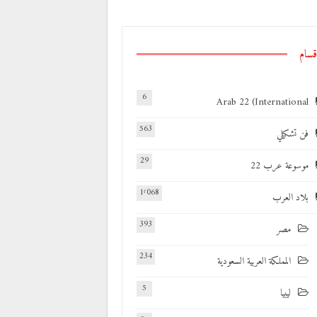
قسام
6
Arab 22 (International
563
فن تشكيلي
29
موسوعة عرب 22
1٬068
بلاد العرب
393
مصر
234
المملكة العربية السعودية
5
ليبيا