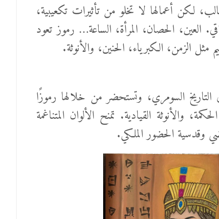
لب، لكن أعمالها لا تخلو من تأثيرات تكعيبية،
ي. العين، الحصان، المرأة، الساعة… رموز تعود
اهيم مثل الزمن، الكبرياء، الحنين، والأنوثة.
 التاريخ السومري، وتستحضر من خلالها رموزًا
كمة، والأنوثة القيادية. تمنح الألوان المتناغمة
اضي وقدسية الحضور الملكي.