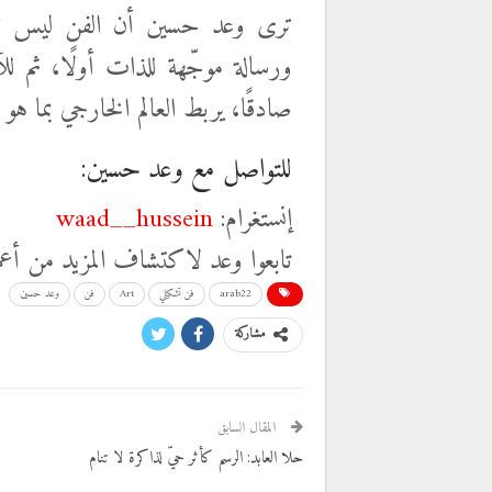
ترى وعد حسين أن الفن ليس ترف
ورسالة موجّهة للذات أولًا، ثم لل
صادقًا، يربط العالم الخارجي بما هو
للتواصل مع وعد حسين:
إنستغرام:
waad__hussein
تابعوا وعد لاكتشاف المزيد من أعمالها
arab22
فن تشكيلي
Art
فن
وعد حسين
مشاركة
المقال السابق
حلا العابد: الرسم كأثر حيّ لذاكرة لا تنام