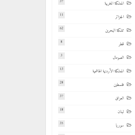
37
المملكة المغربية
11
الجزائر
62
مملكة البحرين
8
قطر
3
الصومال
13
المملكة الأردنية الهاشمية
28
فلسطين
37
العراق
18
لبنان
35
سوريا