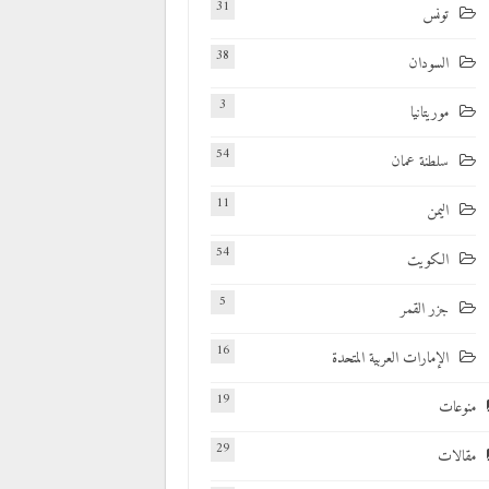
31
تونس
38
السودان
3
موريتانيا
54
سلطنة عمان
11
اليمن
54
الكويت
5
جزر القمر
16
الإمارات العربية المتحدة
19
منوعات
29
مقالات