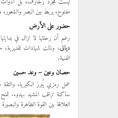
ليست مجرد زخارف، بل أدوات لل
مفتوح، يربط بين البصر والشعور، و
حضور على الأرض
رغم أن رحلتها لا تزال في بدايت
ديالى
، ونالت شهادات تقديرية، م
الفنية.
حصان وعين – وعد حسين
عمل رمزي يُبرز الكبرياء والثق
ساكنة تراقب المشهد بهدوء. تمنح ا
العلاقة بين القوة الظاهرة والبصيرة ا