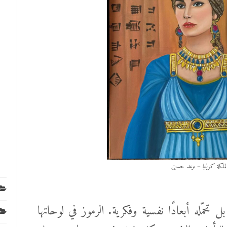
لملكة كوبابا – وعد حسين
حمّله أبعادًا نفسية وفكرية. الرموز في لوحاتها