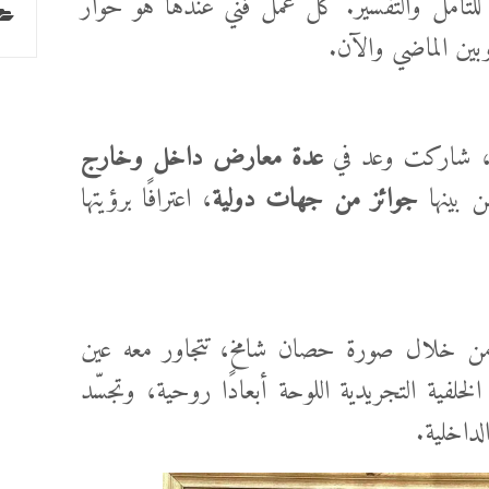
تأمل والتفسير. كل عمل فني عندها هو حوار
بين الماضي والآن.
ها، شاركت وعد في
عدة معارض داخل وخارج
ن بينها
جوائز من جهات دولية
، اعترافًا برؤيتها
ة من خلال صورة حصان شامخ، تتجاور معه عين
لخلفية التجريدية اللوحة أبعادًا روحية، وتجسّد
لداخلية.