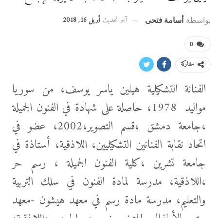
آخر تحديث
أبريل 16, 2018
بواسطة
أسامة فتحى
0
مشاركة
الفنانة التشكيلية هيلين ياسر يوسف، من سوريا
مواليد 1978، حاصلة على شهادة في الفنون الجميلة
،جامعة دمشق ،قسم التصوير،2002، عضو في
اتحاد نقابة الفنانين التشكيليين، اللاذقية، أستاذة في
جامعة تشرين ،كلية الفنون الجميلة ، رسم حر
،اللاذقية، مدرسة لمادة الفنون في سلك التربية
والتعليم، مدرسة مادة رسم في معهد هيشون
-معهد