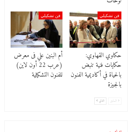
لوحات
فن تشكيلي
فن تشكيلي
حكاوي القهاوي:
أم البنين علي فى معرض
حكايات فنية تنبض
(عرب 22 أون لاين)
بالحياة في أكاديمية الفنون
للفنون التشكيلية
بالجيزة
السابق
التالي