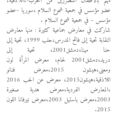
مهتم بالأطفال المتضررين من الحرب-،اللاذقية،
عضو مؤسس في جمعية شموع السلام ،سوريا –
عضو
مؤسس – في جمعية شموع السلام .
شاركت في معارض جماعية كثيرة : منها معارض
النقابة تحية إلى فاتح المدرس،حلب 1999، تحية إلى
حنا مينا،دمشق2001، تحية إلى
دريد،دمشق2001 لحام، معرض المرأة لون
ومعنى،هيشون 2015،معرض فنانو
اللاذقية،هيشون2015، معرض عن الحب 2016
،المعارض الفردية،معرض هدية صغيرة
2003،معرض باستيل 2003،معرض نيرفانا اللون
2015.