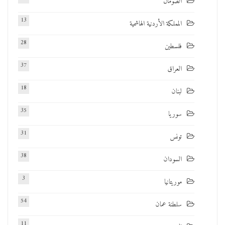
الصومال
13
المملكة الأردنية الهاشمية
28
فلسطين
37
العراق
18
لبنان
35
سوريا
31
تونس
38
السودان
3
موريتانيا
54
سلطنة عمان
11