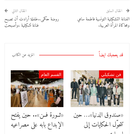
المقال السابق
المقال التالي
الفنانة التشكيلية التونسية فاطمة سامي
روضة حكمى..طفلة أرادت أن تصبح
ومحاكاة المرأة العربية.
فنانة تشكيلية ،وأصبحت
قد يعجبك ايضاً
المزيد عن الكاتب
فن تشكيلي
القسم العام
«صندوق الدنيا»… حين
«ثــورة فــن».. حين يفتح
تتحوّل الحكايات إلى
الإبداع بابه على مصراعيه