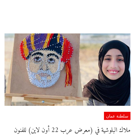
سلطنة عمان
ملاك البلوشية في (معرض عرب 22 أون لاين) للفنون