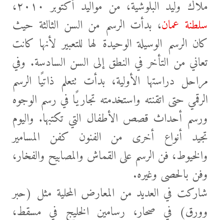
ملاك وليد البلوشية، من مواليد أكتوبر ٢٠١٠،
سلطنة عمان
، بدأت الرسم من السن الثالثة حيث
كان الرسم الوسيلة الوحيدة لها للتعبير لأنها كانت
تعاني من التأخر في النطق إلى السن السادسة. وفي
مراحل دراستها الأولية، بدأت تتعلم ذاتيًا الرسم
الرقمي حتى اتقنته واستخدمته تجاريًا في رسم الوجوه
ورسم أحداث
قصص الأطفال التي تكتبها. واليوم
تجيد أنواع أخرى من الفنون كفن المسامير
والخيوط، فن الرسم على القماش والمصابيح والفخار،
وفن بالحصى وغيره.
شاركت في العديد من المعارض المحلية مثل (حبر
وورق) في صحار، رسامين الخليج في مسقط،