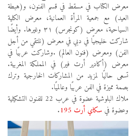
معرض الكتاب في مسقط في قسم الفنون، و(هبطة
العيد) مع جمعية المرأة العمانية، معرض الكلية
السياحية، معرض (كونجرس) ٣١ وغيرها. وأيضًا
شاركت خليجيًا في دبي في معرض (نلتقي من أجل
الفن) ومعرض (فنون العالم) .وشاركت عربيًا في
معرض (أكادير أرت فير) في المملكة المغربية.
تسعى حاليًا لمزيد من المشاركات الخارجية وترك
بصمة مميزة في الفن عربيًا وعالميًا.
ملاك البلوشية عضوة في عرب 22 للفنون التشكيلية
وعضوة في
سكاي أرت 195
.