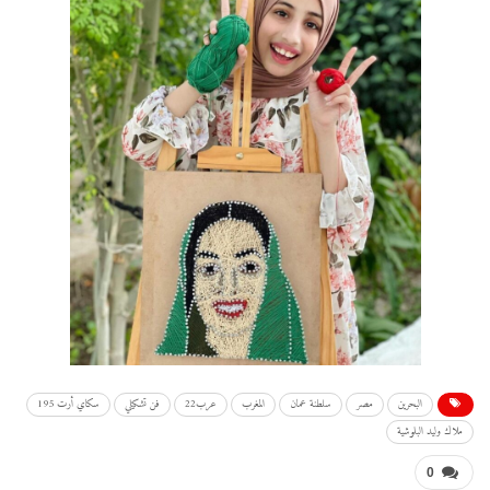
البحرين
مصر
سلطنة عمان
المغرب
عرب22
فن تشكيلي
سكاي أرت 195
ملاك وليد البلوشية
0