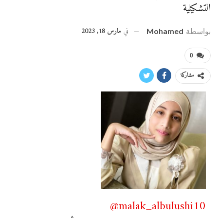
التشكيلية
في
مارس 18, 2023
بواسطة
Mohamed
0
مشاركة
malak_albulushi10@