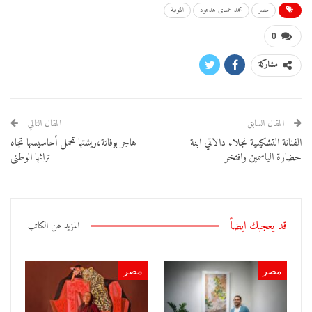
مصر
محمد حمدى هدهود
المنوفية
0
مشاركة
المقال السابق
المقال التالي
الفنانة التشكيلية نجلاء دالاتي ابنة
هاجر بوفاتة،ريشتها تحمل أحاسيسها تجاه
حضارة الياسمين وافتخر
تراثها الوطنى
قد يعجبك ايضاً
المزيد عن الكاتب
مصر
مصر