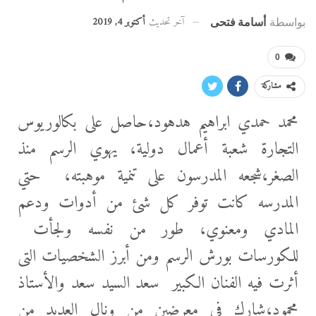
آخر تحديث
أكتوبر 4, 2019
بواسطة
أسامة فتحى
0
مشاركة
محمد حمدي ابراهيم هدهود،حاصل على بكالوريوس
التجارة شعبة أعمال دولية، يهوي الرسم منذ
الصغر،شجعه المدرسون على تنمية موهبته، حتي
المدرسه كانت توفر كل شئ من أدوات ودعم
المادي ومعنوي، طور من نفسه ولجأت
للكورسات بورش الرسم ومن أبرز الشخصيات التى
أثرت فيه الفنان الكبير سعد السيد سعد والأستاذ
محمود،شارك فى
معرضين من ونال العديد من