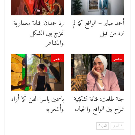
أحمد صابر – الواقع كما لم
رنا حمدان: فنانة معمارية
نره من قبل
تمزج بين الشكل
والمشاعر
مصر
مصر
جنة طلعت: فنانة تشكيلية
ياسمين ياسر: الفن كما أراه
تمزج بين الواقع والخيال
وأشعر به
السابق
التالي