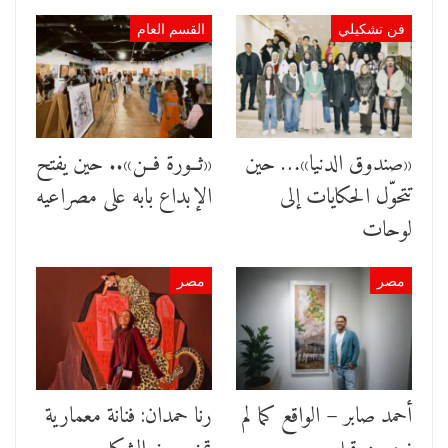
فن تشكيلي
القسم العام
«صندوق الدنيا»… حين
«ثــورة فــن».. حين يفتح
تتحوّل الحكايات إلى
الإبداع بابه على مصراعيه
لوحات
مصر
مصر
أحمد صابر – الواقع كما لم
رنا حمدان: فنانة معمارية