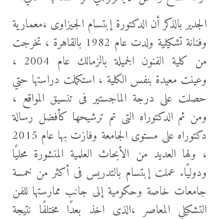
الجدير بالذكر أن الدكتورة إبتسام الجيزاوى ،معمارية
وفنانة تشكيلية ولدت عام 1982 بالقاهرة ، تخرجت
من كلية الفنون الجميلة بالزمالك عام 2004 ،
وعينت معيدة بنفس الكلية ، استكملت دراستها حتي
حصلت على درجة الماجستير فى تنسيق المواقع ،
ومن ثم الدكتوراه التى تم ترشيحها كأفضل رسالة
دكتوراه على مستوى الجامعة وفازت بها عام 2015
، ولها العديد من الأبحاث العلمية المنشورة محليًا
ودوليًا. عملت إبتسام بالتدريس فى أكثر من خمسة
جامعات خاصة وحكومية إلى جانب ممارستها للفن
التشكيلي المعاصر ،الذى اخذ بعدًا مختلفًا نتيجة