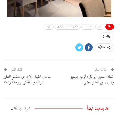
مصر
عرب22
دكتورة إبتسام الجيزاوى
الجونة
0
مشاركة
المقال السابق
المقال التالي
الفنان حسنى أبو بكر : أؤمن بموهبتى
صاحب الخيال الإبداعى منقطع النظير
وقدرتى على تحقيق حلمى
ليوناردوا دافنشى ولوحة الموناليزا
قد يعجبك ايضاً
المزيد عن الكاتب