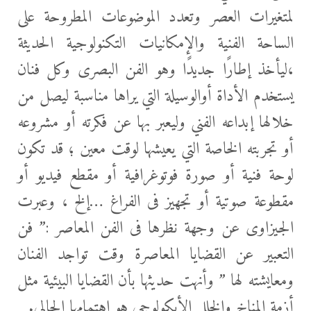
لمتغيرات العصر وتعدد الموضوعات المطروحة على
الساحة الفنية والإمكانيات التكنولوجية الحديثة
،ليأخذ إطارًا جديدًا وهو الفن البصرى وكل فنان
يستخدم الأداة أوالوسيلة التي يراها مناسبة ليصل من
خلالها إبداعه الفني وليعبر بها عن فكرته أو مشروعه
أو تجربته الخاصة التي يعيشها لوقت معين ؛ قد تكون
لوحة فنية أو صورة فوتوغرافية أو مقطع فيديو أو
مقطوعة صوتية أو تجهيز فى الفراغ …إلخ ، وعبرت
الجيزاوى عن وجهة نظرها فى الفن المعاصر :” فن
التعبير عن القضايا المعاصرة وقت تواجد الفنان
ومعايشته لها ” وأنهت حديثها بأن القضايا البيئية مثل
أزمة المناخ والخلل الأيكولوجي هو اهتمامها الحالي.