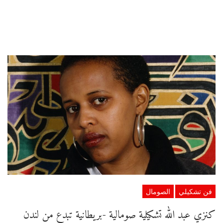
فن تشكيلي
الصومال
كنزي عبد الله تشكيلية صومالية -بريطانية تبدع من لندن