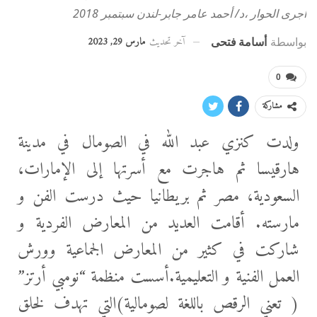
أجرى الحوار ،د/ أحمد عامر جابر-لندن سبتمبر 2018
آخر تحديث
مارس 29, 2023
بواسطة
أسامة فتحى
0
مشاركة
ولدت كنزي عبد الله في الصومال في مدينة
هارقيسا ثم هاجرت مع أسرتها إلى الإمارات،
السعودية، مصر ثم بريطانيا حيث درست الفن و
مارسته. أقامت العديد من المعارض الفردية و
شاركت في كثير من المعارض الجماعية وورش
العمل الفنية و التعليمية.أسست منظمة “نومبي أرتز”
( تعني الرقص باللغة لصومالية)
التي تهدف لخلق