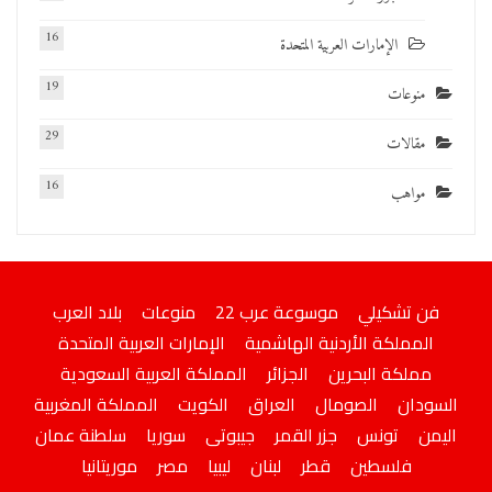
16
الإمارات العربية المتحدة
19
منوعات
29
مقالات
16
مواهب
فن تشكيلي
موسوعة عرب 22
منوعات
بلاد العرب
المملكة الأردنية الهاشمية
الإمارات العربية المتحدة
مملكة البحرين
الجزائر
المملكة العربية السعودية
السودان
الصومال
العراق
الكويت
المملكة المغربية
اليمن
تونس
جزر القمر
جيبوتى
سوريا
سلطنة عمان
فلسطين
قطر
لبنان
ليبيا
مصر
موريتانيا