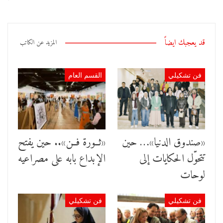
قد يعجبك ايضاً
المزيد عن الكاتب
فن تشكيلي
القسم العام
«صندوق الدنيا»… حين
«ثــورة فــن».. حين يفتح
تتحوّل الحكايات إلى
الإبداع بابه على مصراعيه
لوحات
فن تشكيلي
فن تشكيلي