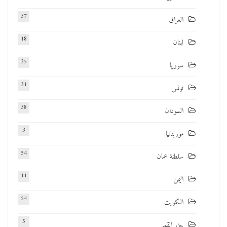
37
العراق
18
لبنان
35
سوريا
31
تونس
38
السودان
3
موريتانيا
54
سلطنة عمان
11
اليمن
54
الكويت
5
جزر القمر