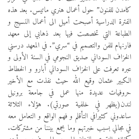
كامدن للفنون” حول أعمال هنري ماتيس. بعد هذه
الفترة الدراسية أصبحت أميل الى أعمال النسيج و
الطباعة التي تخصصت فيها بعد ذهابي إلى معهد
فارنهام للفن والتصميم في “سري”. في المعهد درسني
الخزاف السوداني صديق النجومي في السنة الأولى و
عبره تعرفت على الخزاف السوداني أبارو و الخطاط
الكبير عثمان وقيع الله حيث نفذت مع الأخير
حروفيات عديدة منها عمل في جامعة برونيل
لندن(يظهر في خلفية صورتي). هؤلاء الثلاثة
ساعدوني كثيرًافي التأقلم و فهم الواقع و التعامل معه
في مجالي بسبب خبرتهم وما يجمع بيننا من مشتركات.