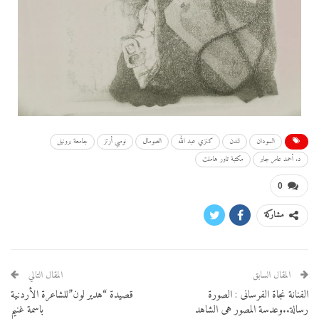
السودان
لندن
كنزي عبد الله
الصومال
نومبي أرتز
جامعة برونيل
د. أحمد عامر جابر
مكتبة تاور هاملت
0
مشاركة
المقال السابق
المقال التالي
الفنانة نجاة الفرسانى : الصورة
قصيدة “هدير لون”للشاعرة الأردنية
رسالة..وعدسة المصور هى الشاهد
باسمة غنيم