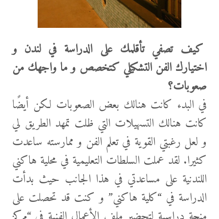
كيف تصفي تأقلمك على الدراسة في لندن و
اختيارك الفن التشكيلي كتخصص و ما واجهك من
صعوبات؟
في البدء كانت هنالك بعض الصعوبات لكن أيضًا
كانت هنالك التسهيلات التي ظلت تمهد الطريق لي
و لعل رغبتي القوية في تعلم الفن و ممارسته ساعدت
كثيرا. لقد عملت السلطات التعليمية في محلية هاكني
اللندنية على مساعدتي في هذا الجانب حيث بدأت
الدراسة في “كلية هاكني” و كنت قد تحصلت على
منحة دراسية لتحضير ملف الأعمال الفنية في “مركز