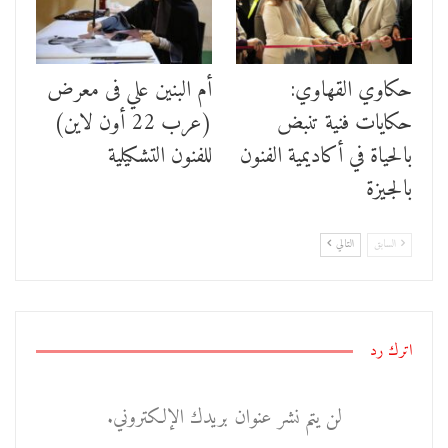
حكاوي القهاوي:
أم البنين علي فى معرض
حكايات فنية تنبض
(عرب 22 أون لاين)
بالحياة في أكاديمية الفنون
للفنون التشكيلية
بالجيزة
السابق
التالي
اترك رد
لن يتم نشر عنوان بريدك الإلكتروني.