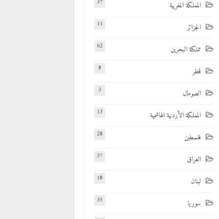
37
المملكة المغربية
11
الجزائر
62
مملكة البحرين
8
قطر
3
الصومال
13
المملكة الأردنية الهاشمية
28
فلسطين
37
العراق
18
لبنان
35
سوريا