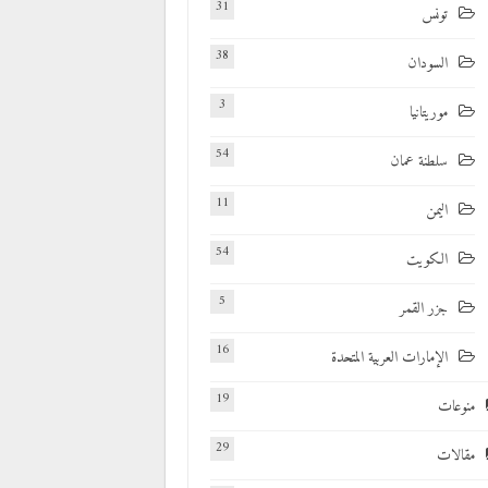
31
تونس
38
السودان
3
موريتانيا
54
سلطنة عمان
11
اليمن
54
الكويت
5
جزر القمر
16
الإمارات العربية المتحدة
19
منوعات
29
مقالات