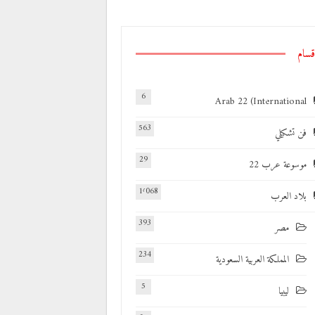
قسام
6
Arab 22 (International
563
فن تشكيلي
29
موسوعة عرب 22
1٬068
بلاد العرب
393
مصر
234
المملكة العربية السعودية
5
ليبيا