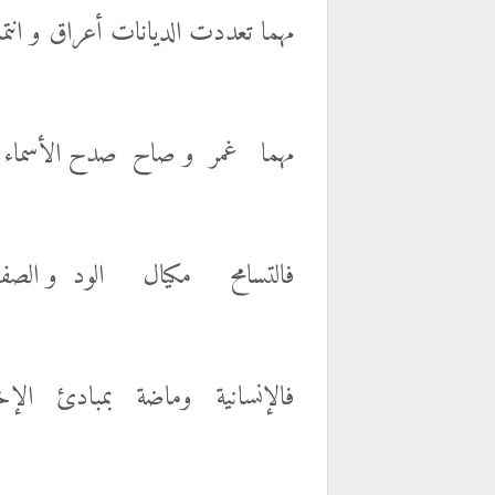
مهما
تعددت الديانات أعراق و انتما
مهما غمر و صاح صدح الأسماء
فالتسامح مكيال الود و الصفا
فالإنسانية وماضة بمبادئ الإخ