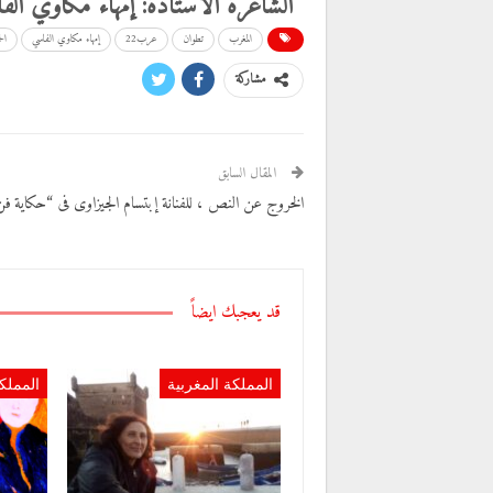
الشاعرة الأستاذة: إمهاء مكاوي الف
المغرب
تطوان
عرب22
إمهاء مكاوي الفاسي
الح
مشاركة
المقال السابق
الخروج عن النص ، للفنانة إبتسام الجيزاوى فى “حكاية فن
قد يعجبك ايضاً
المملكة المغربية
المملك