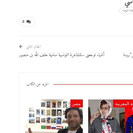
اسي
مامة البيضاء
0
المقال التالي
”بروما
أشياء توجعنى ..للشاعرة التونسية سامية خلف الله بن منصور
المزيد عن الكاتب
ة المغربية
مصر