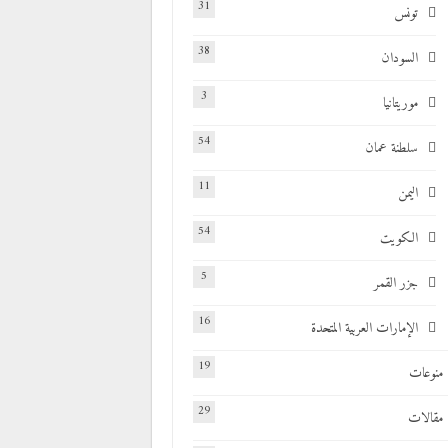
31
تونس
38
السودان
3
موريتانيا
54
سلطنة عمان
11
اليمن
54
الكويت
5
جزر القمر
16
الإمارات العربية المتحدة
19
منوعات
29
مقالات