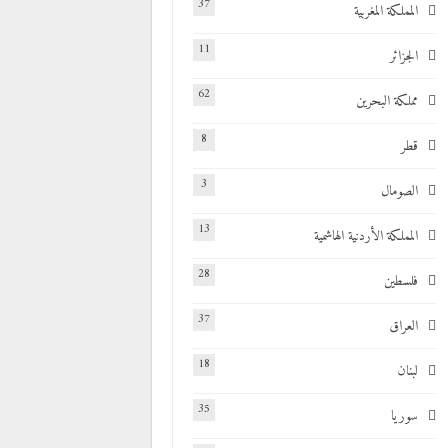
37
المملكة المغربية
11
الجزائر
62
مملكة البحرين
8
قطر
3
الصومال
13
المملكة الأردنية الهاشمية
28
فلسطين
37
العراق
18
لبنان
35
سوريا