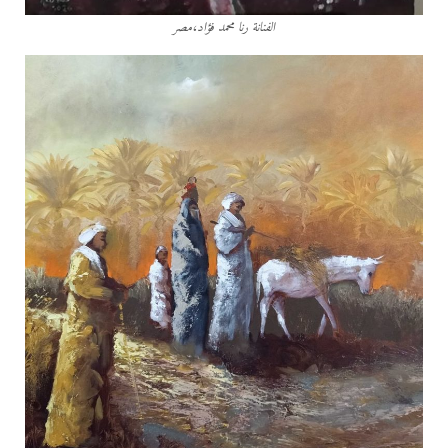
الفنانة رنا محمد فؤاد،مصر