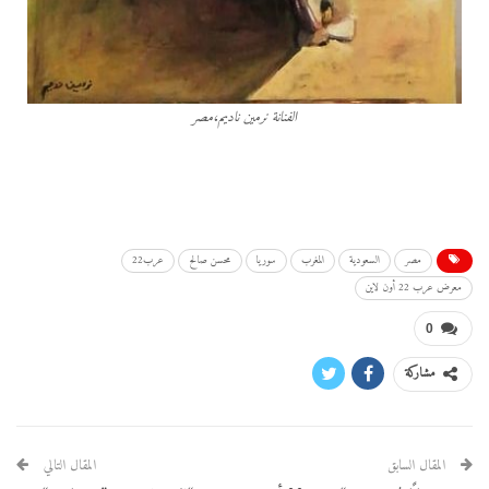
الفنانة نرمين ناديم،مصر
مصر
السعودية
المغرب
سوريا
محسن صالح
عرب22
معرض عرب 22 أون لاين
0
مشاركة
المقال السابق
المقال التالي