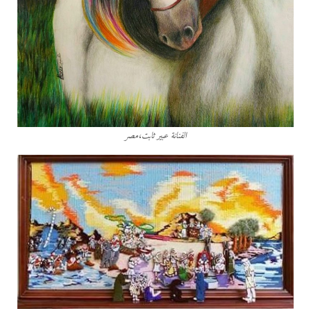
الفنانة عبير ثابت،مصر