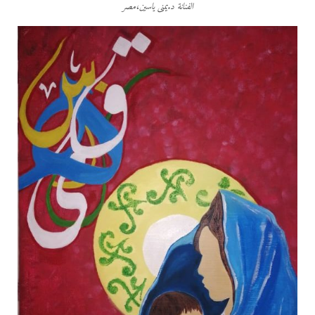
الفنانة د.يمنى ياسين،مصر