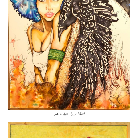
الفنانة مروة عفيفى،مصر