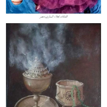
الفنانةد.نجلاء السنارى،مصر