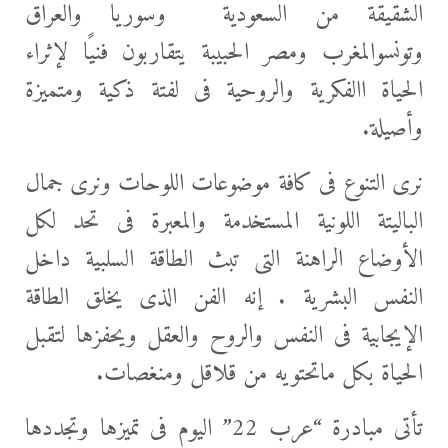
الشقيقة من السعودية
وسوريا والعراق
وتونس
والمغرب ومصر الحبيبة يتقاربون فنيًا لإثراء
الحياة االفكرية والروحية فى لفتة ذكية ومتميزة
وأصيلة.
نرى التنوع فى كافة موضوعات اللوحات ونرى جمال
الباليتة اللونية المستخدمة والمعبرة فى تحد لكل
الأوضاع الراهنة التى تبث الطاقة السلبية داخل
النفس البشرية . إنه الفن الذى يخلق الطاقة
الإيجابية فى النفس والروح والعقل ويحفزها لتقبل
الحياة بكل ماتحتويه من قلاقل ومنغصات.
تأتى مبادرة “عرب 22” اليوم فى تميزها وتجددها