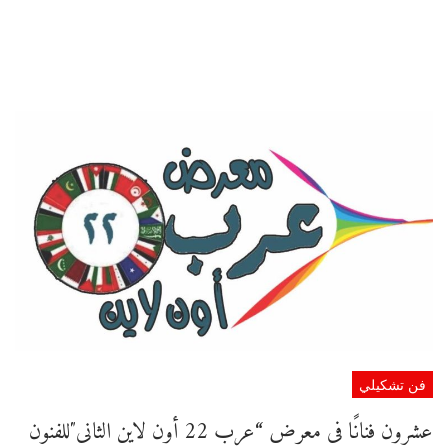
فن تشكيلي
عشرون فنانًا فى معرض “عرب 22 أون لاين الثانى″للفنون