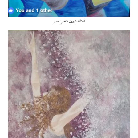
الفنانة شيرين فتحى،مصر