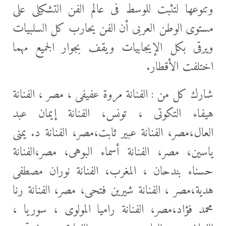
وتنوعها لتثبت للوسط فى عالم الفن التشكيلى على
مستوى الوطن العربى أن الفن يحارب كل السلبيات
ويرقى بكل الإيجابيات ويقف بجوار الجميع مهما
اختلفت الأقطار.
شارك كل من : الفنانة مروة عفيفى ، مصر ، الفنانة
هيفاء التكوتى ، تونس، الفنانة إيمان عبد
العال،مصر، الفنانة عبير ثابت،مصر، الفنانة د. يمنى
ياسين، مصر، الفنانة أسماء البوهى، مصر،الفنانة
حسناء بندحان ، المغرب، الفنانة نوران مصطفى
هدية،مصر ، الفنانة شيرين فتحى، مصر، الفنانة رنا
محمد فؤاد،مصر، الفنانة راميا المولوى ، سوريا ،