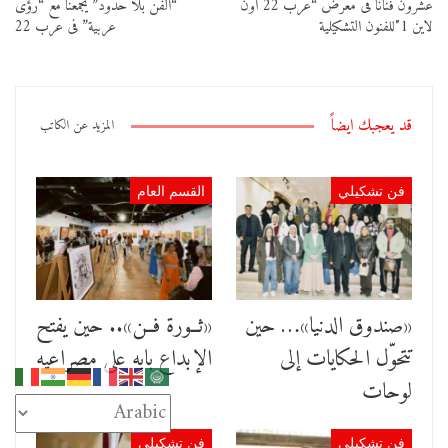
عشرون فنانًا فى معرض “عرب 22 أون
“الفن بلا حدود” يجمعنا مع “رؤى
لاين 1″للفنون التشكيلية
عربية” فى عرب 22
قد يعجبك ايضاً
المزيد عن الكاتب
فن تشكيلي
القسم العام
«صندوق الدنيا»… حين
«ثــورة فــن».. حين يفتح
تتحوّل الحكايات إلى
الإبداع بابه على مصراعيه
لوحات
فن تشكيلي
فن تشكيلي