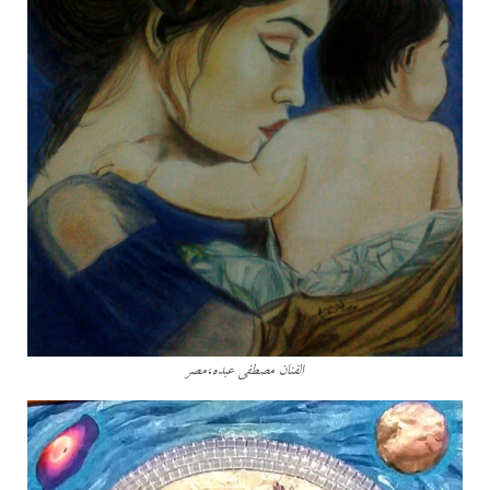
الفنان مصطفى عبده،مصر