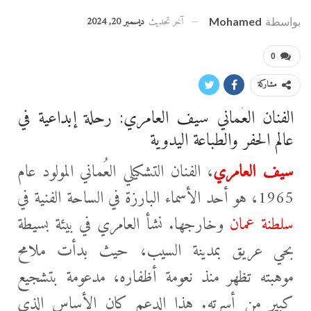
آخر تحديث
ديسمبر 20, 2024
بواسطة
Mohamed
0
مشاركة
الفنان العُماني سيف العامري: رحلة إبداعية في
عالم الحفر والطباعة اليدوية
سيف العامري
، الفنان التشكيلي العُماني المولود عام
1965، هو أحد الأسماء البارزة في الساحة الفنية في
سلطنة عمان
وخارجها. نشأ العامري في بيئة بسيطة
بحي عريق بمدينة السيب، حيث بدأت ملامح
موهبته تظهر منذ نعومة أظفاره، مدعومة بتشجيع
كبير
من أسرته. هذا الدعم كان الأساس الذي