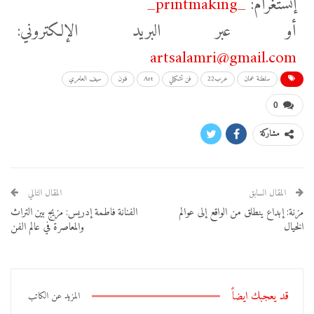
إنستغرام:
_printmaking_
أو عبر البريد الإلكتروني:
artsalamri@gmail.com
سلطنة عمان
عرب22
فن تشكيلي
Art
فنون
سيف العامري
0
مشاركة
المقال السابق
المقال التالي
مزنة: إبداع ينطلق من الواقع إلى عوالم
الفنانة فاطمة إدريس: مزيج بين التراث
الخيال
والمعاصرة في عالم الفن
قد يعجبك ايضاً
المزيد عن الكاتب