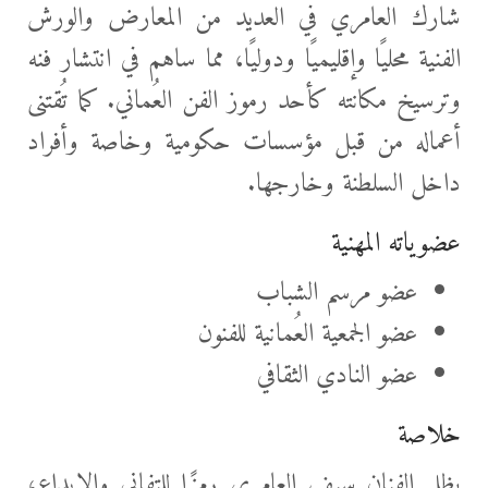
شارك العامري في العديد من المعارض والورش
الفنية محليًا وإقليميًا ودوليًا، مما ساهم في انتشار فنه
وترسيخ مكانته كأحد رموز الفن العُماني. كما تُقتنى
أعماله من قبل مؤسسات حكومية وخاصة وأفراد
داخل السلطنة وخارجها.
عضوياته المهنية
عضو مرسم الشباب
عضو الجمعية العُمانية للفنون
عضو النادي الثقافي
خلاصة
يظل الفنان سيف العامري رمزًا للتفاني والإبداع،