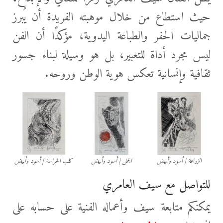
حيث استطاع من خلال موهبته الفريدة أن يُبرز
جماليات الحفر والطباعة اليدوية، مؤكدًا أن الفن
ليس مجرد أداة للتعبير، بل هو وسيلة لبناء جسور
ثقافية وإنسانية تعكس هوية الوطن وروحه.
الزرافة | أسود وأبيض
الجمل | أسود وأبيض
كلب الحراسة | أسود وأبيض
للتواصل مع سيف العامري
يمكنكم متابعة سيف وأعماله الفنية على حسابه على