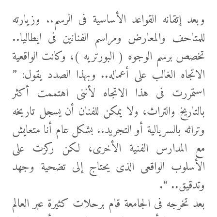
وبعد إتقانه القواعد الأساسية فى الرسم.. وزيارته
للمتاحف والمعارض ومراسم الفنانين فى ايطاليا..
تخصص برسم الوجوه ( البورتريه )، وكانت الواقعية
الاتجاه الغالب على أعماله.. وبهذا الصدد يقول: ”
استمررت فى هذا الاتجاه لأننى اهتممت أكثر
بالتاريخ والتراث، ولا يمكن للفنان أن يسجل تاريخه
وتراثه بالسريالية أو التجريد.. بشكل عام أنا متعايش
مع المدارس الفنية الأخرى، لكن ركزت على
الأسلوب الواقعى الذى يحتاج إلى تضحية وجهد
وتدقيق.. “.
بعد تخرجه فى الجامعة قام برحلات كثيرة عبر العالم