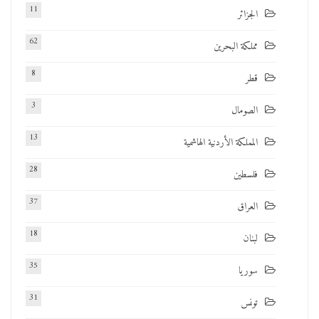
11
الجزائر
62
مملكة البحرين
8
قطر
3
الصومال
13
المملكة الأردنية الهاشمية
28
فلسطين
37
العراق
18
لبنان
35
سوريا
31
تونس