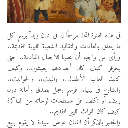
فى هذه الفترة اتخذ مرسمًا له فى لندن وبدأ يرسم كل
ما يتعلق بالعادات والتقاليد الشعبية الليبية القديمة..
ورأى من واجبه أن يحييها للأجيال القادمة.. حتى
يتعرفوا كيف كان أجدادهم يعيشون.. وكيف
كانت العاب الأطفال.. والبيت.. والحوانيت..
والشارع فى ليبيا.. فرسم وسجل بصدق وأمانة دون
زيف أو تكلف على مسطحات لوحاته من الذاكرة
كيف كان التراث الليبى القديم..
والجدير بالذكر أن الفنان عوض عبيدة لا يقوم ببيع