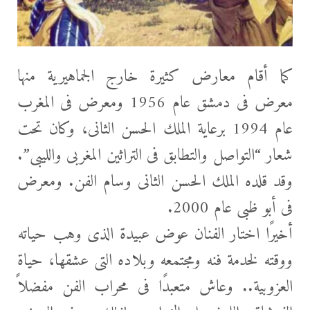
كما أقام معارض كثيرة خارج الجماهيرية منها
معرض فى دمشق عام 1956 ومعرض فى المغرب
عام 1994 برعاية الملك الحسن الثانى، وكان تحت
شعار “التواصل والتطابق فى التراثين المغربى والليبى”.
وقد قلده الملك الحسن الثانى وسام الفن. ومعرض
فى أبو ظبى عام 2000.
أخيرًا اختار الفنان عوض عبيدة الذى وهب حياته
ووقته لخدمة فنه ومجتمعه وبلاده التى عشقها، حياة
العزوبية.. وعاش متعبدًا فى محراب الفن مفضلاً