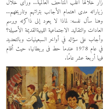
زار خلالها أغلب المتاحف العالمية.. ورأى خلال
زياراته مدى اهتمام الأجانب بتراثهم وتاريخهم..
وهنا سأل نفسه: لماذا لا يعود إلى ذاكرته ويرسم
العادات والتقاليد الاجتماعية الليبيةالقديمة الأصيلة؟
وأجاب على سؤاله في أواخر السبعينيات وبالتحديد
في عام 1978 عندما حط فى بريطانيا، حيث أقام
فيها أربعة عشر عامًا.