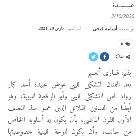
عـبــــيـــدة
3/10/2020
آخر تحديث
مارس 20, 2021
بواسطة
أسامة فتحى
0
مشاركة
بقلم: غــازى أنعــيم
يعد الفنان التشكيلى الليبى عوض عبيدة أحد كبار
رواد الفن التشكيلى الليبى وأبو الواقعية الليبية، وهو
أيضًا من الفنانين القلائل الذين عملوا منذ النصف
الأول للقرن الماضى، بأن يكون له أسلوبه الخاص
من جانب، وأن يكون للوحة الليبية خصوصيتها