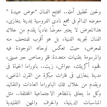
ولحين تحقيق أمله.. افتتح الفنان “عوض عبيدة ”
معرضه الدائم فى مجمع نادى الفروسية بمدينة بنغازى،
هذاالمعرض لا يعتبر معرضًا عاديًا يقدم من خلاله
الفنان تجربته الفنية، بل هو أقرب للمتحف منه
للمعرض، حيث تعكس لوحاته الموجودة فيه
والمرسومة بتقنيات متعددة: قلم رصاص حبر صينى،
فحم، أكريلك، جواش، زيت.. بانوراما الحياة فى
مدينة بنغازى فى فترات مبكرة من القرن الماضى،
ويقدم من خلال تلك البانوراما العادات والتقاليد
وكل ما يتعلق بالمظاهر الاجتماعية المختلفة.. مثل
المناسبات الدينية، والحرف والمهن التقليدية