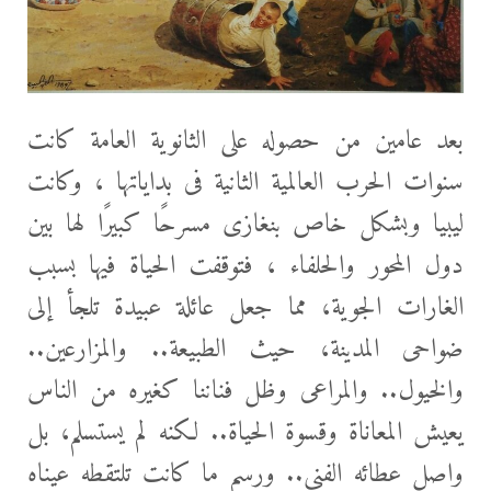
بعد عامين من حصوله على الثانوية العامة كانت
سنوات الحرب العالمية الثانية فى بداياتها ، وكانت
ليبيا وبشكل خاص بنغازى مسرحًا كبيرًا لها بين
دول المحور والحلفاء ، فتوقفت الحياة فيها بسبب
الغارات الجوية، مما جعل عائلة عبيدة تلجأ إلى
ضواحى المدينة، حيث الطبيعة.. والمزارعين..
والخيول.. والمراعى وظل فناننا كغيره من الناس
يعيش المعاناة وقسوة الحياة.. لكنه لم يستسلم، بل
واصل عطائه الفنى.. ورسم ما كانت تلتقطه عيناه