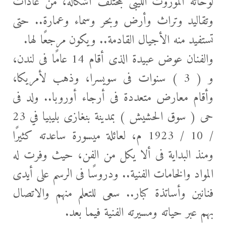
لوحاته الموروث الليبى بمختلف أشكاله، من عادات
وتقاليد وتراث وأرض وبحر وسماء وعمارة.. حتى
تستفيد منه الأجيال القادمة.. ويكون مرجعًا لها.
والفنان عوض عبيدة الذى أقام 14 عامًا فى لندن،
و ( 3 ) سنوات فى سويسرا، وذهب لأمريكا،
وأقام معارض متعددة فى أرجاء أوروبا.. ولد فى
حى ( سوق الحشيش ) بمدينة بنغازى بليبيا في 23
/ 10 / 1923 م، لعائلة ميسورة ساعدته كثيرًا
ومنذ البداية فى ألا يكل من الفن، حيث وفرت له
المواد والخامات الفنية.. ودروسًا فى الرسم على أيدى
فنانين وأساتذة كبار.. سعى للتعلم منهم والاتصال
بهم عبر حياته ومسيرته الفنية فيما بعد.