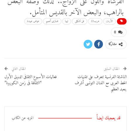
الفرشاة واللون على الزواج.. لذلك وصفه البعض
بالراهب، والبعض الآخر بالقديس المتأمل.
الأردن
عرب22
فن تشكيلى
ليبيا
غــازى أنعــيم
عوض عبيدة
0
مشاركة
المقال السابق
المقال التالي
الناشئة الفرنسية تتعرف على تقنيات
فعاليات الأسبوع الثقافى الدولى الأول
الخط العربى مع الفنان التونسى أشرف
“الثقافة فى زمن الكورونا”
بنعبد العظيم
قد يعجبك ايضاً
المزيد عن الكاتب