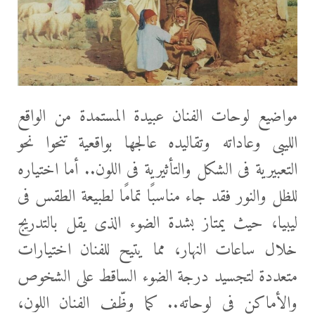
مواضيع لوحات الفنان عبيدة المستمدة من الواقع
الليبى وعاداته وتقاليده عالجها بواقعية تنحوا نحو
التعبيرية فى الشكل والتأثيرية فى اللون.. أما اختياره
للظل والنور فقد جاء مناسبًا تمامًا لطبيعة الطقس فى
ليبيا، حيث يمتاز بشدة الضوء الذى يقل بالتدريج
خلال ساعات النهار، مما يتيح للفنان اختيارات
متعددة لتجسيد درجة الضوء الساقط على الشخوص
والأماكن فى لوحاته.. كما وظّف الفنان اللون،