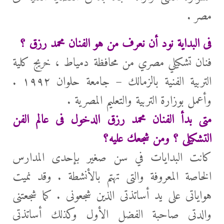
مصر .
فى البداية نود أن نعرف من هو الفنان محمد رزق ؟
فنان تشكيلي مصري من محافظة دمياط ، خريج كلية
التربية الفنية بالزمالك – جامعة حلوان ١٩٩٢ .
وأعمل بوزارة التربية والتعليم المصرية .
متى بدأ الفنان محمد رزق الدخول فى عالم الفن
التشكيلى ؟ ومن شجعك عليه؟
كانت البدايات في سن صغير بإحدى المدارس
الخاصة المعروفة والتى تهتم بالأنشطة . وقد نميت
هواياتى على يد أساتذتى الذين شجعونى . كما شجعتنى
والدتى صاحبة الفضل الأول وكذلك أساتذتى