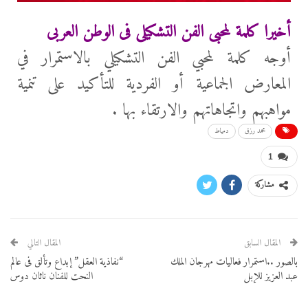
أخيرا كلمة لمحبى الفن التشكيلى فى الوطن العربى
أوجه كلمة لمحبي الفن التشكيلي بالاستمرار في
المعارض الجماعية أو الفردية للتأكيد على تنمية
مواهبهم واتجاهاتهم والارتقاء بها .
محمد رزق
دمياط
1
مشاركة
المقال السابق
المقال التالي
بالصور ..استمرار فعاليات مهرجان الملك
“نفاذية العقل” إبداع وتألق فى عالم
عبد العزيز للإبل
النحت للفنان ناثان دوس