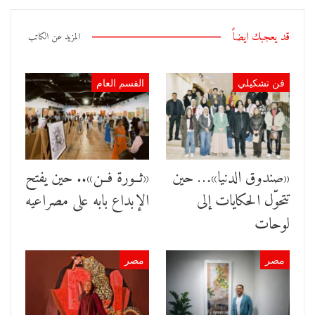
قد يعجبك ايضاً
المزيد عن الكاتب
فن تشكيلي
القسم العام
«صندوق الدنيا»… حين
«ثــورة فــن».. حين يفتح
تتحوّل الحكايات إلى
الإبداع بابه على مصراعيه
لوحات
مصر
مصر