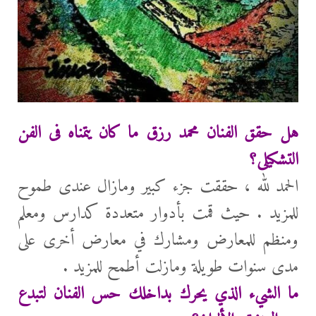
هل حقق الفنان محمد رزق ما كان يتمناه فى الفن
التشكيلى؟
الحمد لله ، حققت جزء كبير ومازال عندى طموح
للمزيد . حيث قمت بأدوار متعددة كدارس ومعلم
ومنظم للمعارض ومشارك في معارض أخرى على
مدى سنوات طويلة ومازلت أطمح للمزيد .
ما الشيء الذي يحرك بداخلك حس الفنان لتبدع