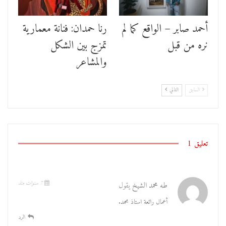
أحمد صابر – الواقع كما لم
رنا حمدان: فنانة معمارية
نره من قبل
تمزج بين الشكل
والمشاعر
السابق
التالي
تعليق 1
7 سنوات منذ
طه محمد الشيخ
يقول
أعمال رائعة استاذ محمد.
الرد