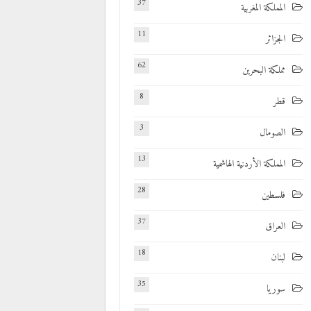
37
المملكة المغربية
11
الجزائر
62
مملكة البحرين
8
قطر
3
الصومال
13
المملكة الأردنية الهاشمية
28
فلسطين
37
العراق
18
لبنان
35
سوريا