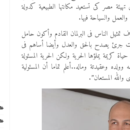
 تهيئة مصر كى تستعيد مكانتها الطبيعية كدولة
والعمل والسياحة فيها.
ف تمثيل الناس فى البرلمان القادم وأكون حامل
 جرئ يصدح بالحق والعدل وأيضا أساهم فى
ة كريمة يملؤها الحرية ولكن الحرية المسئولة
ولده وعقيدتة وماله..أعلم تماما أن المسئولية
والله المستعان”.