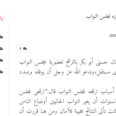
تزه لمجلس النواب
الأ
0
 22 بالتهنئة للفنان حسنى أبو بكر بالترشح لعضوية مجلس النواب
تزه،فردى مستقل،وندعو الله عز وجل أن يوفقه ويسدد
أسباب ترشحه لمجلس النواب قال:”ترشحى لمجلس
نوات أن يغير النواب
الحاليين أوضاع الناس
نت تأتى النتائج مخيبة للآمال ومن هنا قررت أن