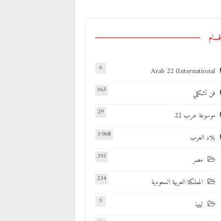
قسام
6
Arab 22 (International
563
فن تشكيلي
29
موسوعة عرب 22
1٬068
بلاد العرب
393
مصر
234
المملكة العربية السعودية
5
ليبيا