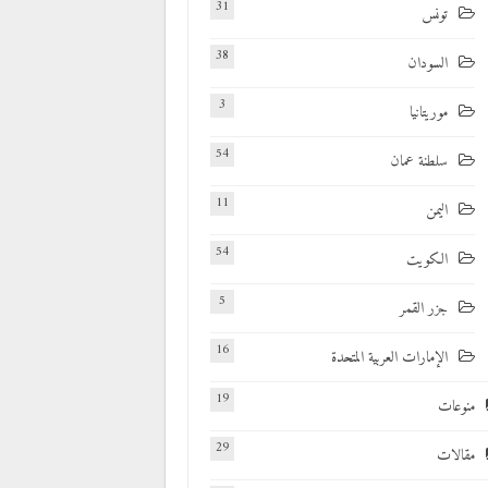
31
تونس
38
السودان
3
موريتانيا
54
سلطنة عمان
11
اليمن
54
الكويت
5
جزر القمر
16
الإمارات العربية المتحدة
19
منوعات
29
مقالات