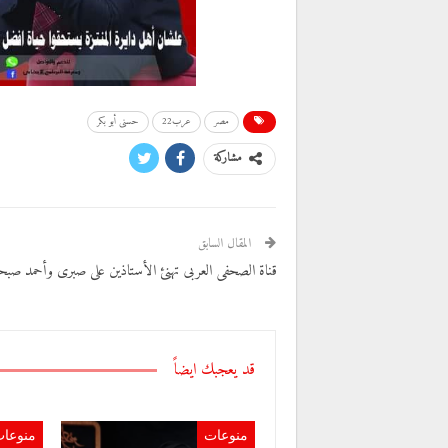
مصر
عرب22
حسنى أبو بكر
مشاركة
المقال السابق
قناة الصحفى العربى تهنئ الأستاذين على صبرى وأحمد صب
قد يعجبك ايضاً
منوعات
منوعا