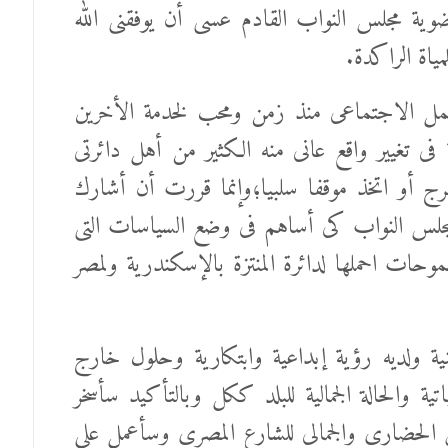
ة مجلس النواب القادم عسى أن يوفقنى الله
ياة الراكدة.
مل الاجتماعى منذ زمن ومحب لخدمة الأخرين
فى تغيير واقع عانى منه الكثير من أهل دائرتى
 أو اتخذ موقفا سلبيا؛وإنما قررت أن أشارك
جلس النواب كى أساهم فى وضع السياسات التى
حات احملها لدائرة المنتزة بالإسكندرية ولمصر
ية ولديه رؤية إبداعية وابتكارية وحلول خارج
ية والحالة الجمالية للبلد ككل وبالتأكيد سأسخر
ق الحضارى والجمالى للشارع المصرى وسأعمل على