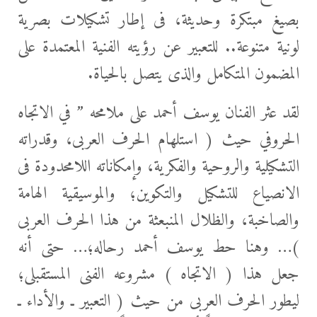
بصيغ مبتكرة وحديثة، فى إطار تشكيلات بصرية
لونية متنوعة.. للتعبير عن رؤيته الفنية المعتمدة على
المضمون المتكامل والذى يتصل بالحياة.
لقد عثر الفنان يوسف أحمد على ملامحه ” في الاتجاه
الحروفي حيث ( استلهام الحرف العربى، وقدراته
التشكيلية والروحية والفكرية، وإمكاناته اللامحدودة فى
الانصياع للتشكيل والتكوين؛ والموسيقية الهامة
والصاخبة، والظلال المنبعثة من هذا الحرف العربى
)… وهنا حط يوسف أحمد رحاله؛… حتى أنه
جعل هذا ( الاتجاه ) مشروعه الفنى المستقبلى؛
ليطور الحرف العربى من حيث ( التعبير ـ والأداء ـ