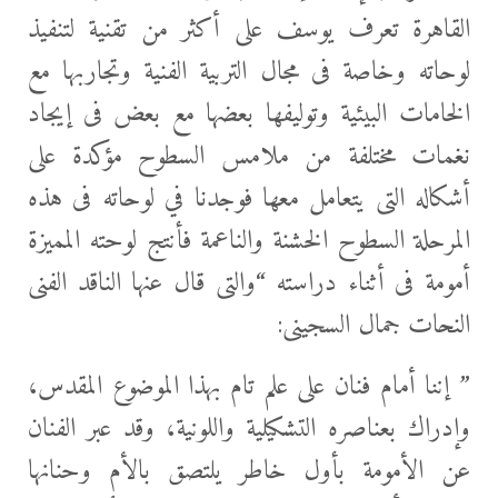
القاهرة تعرف يوسف على أكثر من تقنية لتنفيذ
لوحاته وخاصة فى مجال التربية الفنية وتجاربها مع
الخامات البيئية وتوليفها بعضها مع بعض فى إيجاد
نغمات مختلفة من ملامس السطوح مؤكدة على
أشكاله التى يتعامل معها فوجدنا في لوحاته فى هذه
المرحلة السطوح الخشنة والناعمة فأنتج لوحته المميزة
أمومة فى أثناء دراسته “والتى قال عنها الناقد الفنى
النحات جمال السجينى:
” إننا أمام فنان على علم تام بهذا الموضوع المقدس،
وإدراك بعناصره التشكيلية واللونية، وقد عبر الفنان
عن الأمومة بأول خاطر يلتصق بالأم وحنانها