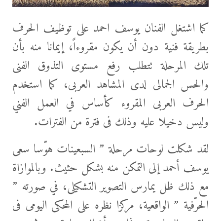
كما اشتغل الفنان يوسف احمد على توظيف الحرف
بطريقة فنية دون أن يكون مقروءاً، إيمانا منه بأن
تلك المرحلة تتطلب رفع مستوى التذوق الفنى
والحس الجمالى لدى المشاهد العربى، كما استخدم
الحرف العربى المقروء كأساس في العمل الفني
وليس دخيلا عليه وذلك فى فترة من الفترات.
لقد شكلت لوحات مرحلة ” السبعينات هوّسا سعى
يوسف أحمد إلى التمكن منه بشكل حثيث. وبالموازاة
مع ذلك ظل يمارس التصوير التشكيلى، في صورته ”
الحرّفية ” الواقعية، مركزا نظره على المحكى اليومى فى