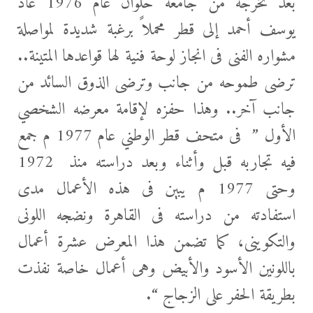
بعد تخرجه من جامعة حلوان عام 1976 عاد
يوسف أحمد إلى قطر محملاً برغبة شديدة لمواصلة
مشواره الفنى فى انجاز لوحة فنية لها قواعدها المتينة..
ترضى طموحه من جانب وترضى الذوق السائد من
جانب آخر.. وهذا حفزه لإقامة معرضه الشخصي
الأول ” فى متحف قطر الوطني عام 1977 م جمع
فيه تجاربه قبل وأثناء وبعد دراسته منذ 1972
وحتى 1977 م يبين فى هذه الأعمال مدى
استفادته من دراسته فى القاهرة ونضجه اللونى
والتكوينى، كما تضمن هذا المعرض عشرة أعمال
باللونين الأسود والأبيض وهى أعمال خاصة نفذت
بطريقة الحفر على الزجاج “.