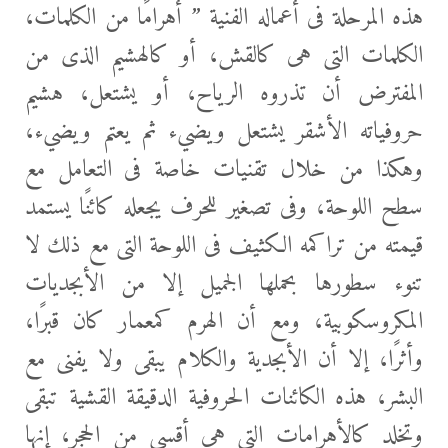
هذه المرحلة فى أعماله الفنية ” أهرامًا من الكلمات،
الكلمات التى هى كالقش، أو كالهشيم الذى من
المفترض أن تذروه الرياح، أو يشتعل، هشيم
حروفياته الأشقر يشتعل ويضيء ثم يعتم ويضيء،
وهكذا من خلال تقنيات خاصة فى التعامل مع
سطح اللوحة، وفى تصغير للحرف يجعله كائنًا يستمد
قيمته من تراكمه الكثيف فى اللوحة التى مع ذلك لا
تنوء سطورها بحملها الجميل إلا من الأبجديات
المكروسكوبية، ومع أن الهرم كمعمار كان قبرًا،
وأثرًا، إلا أن الأبجدية والكلام يبقى ولا يفنى مع
البشر، هذه الكائنات الحروفية الدقيقة القشية تبقى
وتخلد كالأهرامات التى هى أقسى من الحجر، إنها