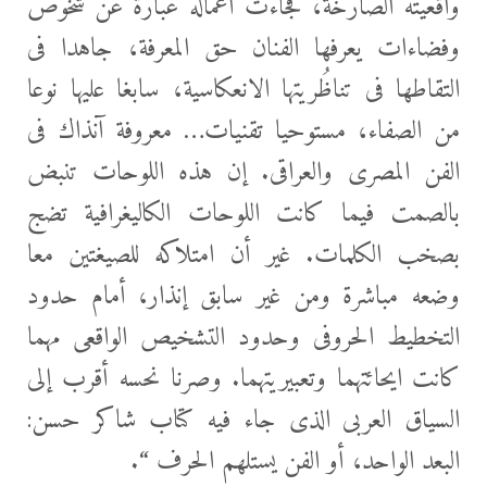
واقعيته الصارخة، فجاءت أعماله عبارة عن شخوص
وفضاءات يعرفها الفنان حق المعرفة، جاهدا فى
التقاطها فى تناظُريتها الانعكاسية، سابغا عليها نوعا
من الصفاء، مستوحيا تقنيات… معروفة آنذاك فى
الفن المصرى والعراقى. إن هذه اللوحات تنبض
بالصمت فيما كانت اللوحات الكاليغرافية تضج
بصخب الكلمات. غير أن امتلاكه للصيغتين معا
وضعه مباشرة ومن غير سابق إنذار، أمام حدود
التخطيط الحروفى وحدود التشخيص الواقعى مهما
كانت ايحائتهما وتعبيريتهما. وصرنا نحسه أقرب إلى
السياق العربى الذى جاء فيه كتاب شاكر حسن:
البعد الواحد، أو الفن يستلهم الحرف “.