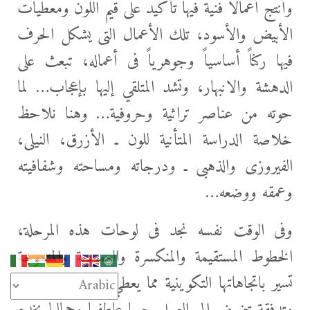
وأنتج أعمالاً فنية فيها تأكيد على قيم اللون ومعطيات
الأبيض والأسود، تلك الأعمال التى يشكل الحرف
فيها ركناً أساسياً وجوهرياً فى أعماله، تبعث على
الدهشة والانبهار، وتشد المتلقي إليها بإعجاب… لما
حوته من عناصر تراثية وحروفية… وهنا نلاحظ
خلاصة الدراسة المتأنية للون ـ الأزرق، النيلى،
الفيروزى والذهبى ـ ودرجاته ومساحته وشفافيته
وعمقه ووضعه…
وفى الوقت نفسه نجد فى لوحات هذه المرحلة،
الخطوط المستقيمة والمنكسرة والعمودية والمتموجة
تسير باتجاهاتها التكوينية مما يعطي الموضوع موسيقى