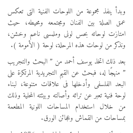
وبدأ ينفذ مجموعة من اللوحات الفنية التى تعكس
عمق الصلة بين الفنان ومجتمعه ومحيطه، حيث
امتازت لوحاته بحس لونى وملمسى ناعم وخشن،
ونذكر من لوحات هذه المرحلة، لوحة ( الأمومة ).
بعد ذلك اتخذ يوسف أحمد من ” البحث والتجريب
” منهجًا له، فبحث عن القيم التجريدية المرتكزة على
البعد الفلسفى وأدخلها فى علاقات متنوعة، لبناء
لوحة فنية تعبر عن تراثه وأصالته وبيئته المحلية وذلك
من خلال استخدام المساحات اللونية المطعمة
بمساحات من القماش وعجائن الورق.