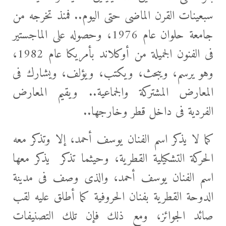
سبعينات القرن الماضى حتى اليوم.. فمنذ تخرجه من
جامعة حلوان
عام 1976، وحصوله على الماجستير
فى الفنون الجميلة من أوكلاند بأمريكا عام 1982،
وهو يرسم، ويبحث، ويكتب، ويؤلف، ويشارك فى
المعارض المشتركة والجماعية.. ويقيم المعارض
الفردية فى داخل قطر وخارجها..
كما لا يذكر اسم الفنان يوسف أحمد، إلا وتذكر معه
الحركة التشكيلية القطرية، وحيثما تذكر يذكر معها
اسم الفنان يوسف أحمد، والذى وصف فى مدينة
الدوحة القطرية بفنان الحروفية كما أطلق عليه لقب
صائد الجوائز، ومع ذلك فإن تلك التصنيفات