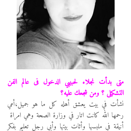
متى بدأت نجلاء لحبيبي الدخول فى عالم الفن
التشكيلى ؟ ومن شجعك عليه؟
نشأت في بيت يعشق أهله كل ما هو جميل،أمي
رحمها ﷲ كانت اتار في وزارۃ الصحة وهي امراۃ
أنيقة في ملبسها وأثات بيتها وأبي رجل تعليم بفكر