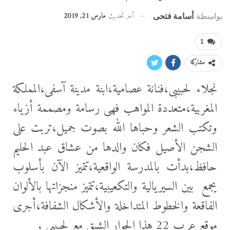
آخر تحديث
مارس 21, 2019
بواسطة
أسامة فتحى
1
مشاركة
نجلاء لحبيبى،فنانة عصامية،ابنة مدينة آسفى،المملكة
المغربية،متعددة المواهب فهى رسامة ومصممة أزياء
وتكتب الشعر وحباها الله بصوت جميل،تربت على
الشجن الأصيل فكان والدها من عشاق عبد الحليم
حافظ،بدأت بالمدرسة الواقعية،تتميز الآن بأسلوب
يجمع بين السيريالية والتكعيبية،تتميز منجزاتها بالألوان
الفاقعة والخطوط المتداخلة والأشكال الشفافة،أجرى
موقع عرب 22 هذا الحوار الشيق مع لحبيبى .