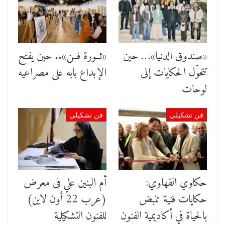
«صندوق الدنيا»… حين
«ثــورة فــن».. حين يفتح
تتحوّل الحكايات إلى
الإبداع بابه على مصراعيه
لوحات
فن تشكيلي
فن تشكيلي
حكاوي القهاوي:
أم البنين علي فى معرض
حكايات فنية تنبض
(عرب 22 أون لاين)
بالحياة في أكاديمية الفنون
للفنون التشكيلية