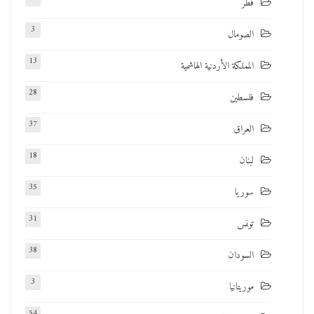
قطر
3
الصومال
13
المملكة الأردنية الهاشمية
28
فلسطين
37
العراق
18
لبنان
35
سوريا
31
تونس
38
السودان
3
موريتانيا
54