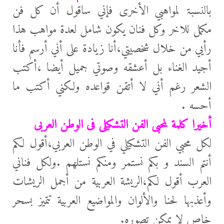
بالنسبۃ لمواهبي الأخری فإني ساقول أن كل فن
مكمل للاخر وكل فنان يكون شامل لعدۃ مواهب هذا
رأيي من خلال شخصيتي،أنا زيادۃ علی أني أرسم فأنا
أجيد الغناء بل أعشقه وصوتي جميل أيضا ،أكتب
الشعر رغم أني لا أتقن قواعده ولكني أكتب ما
أحسه .
أخيرا كلمة لمحبى الفن التشكيلى فى الوطن العربى
لكل محبي الفن التشكيلي في الوطن العربي،أقول لكم
أنتم السند و بكم نستمر ومنكم نستلهم .ولكل فناني
العرب أقول لكم،الريشة العربية من أجمل الريشات
وأعذبها لحنا والألوان والمواضيع العربية تتميز بسحر
خاص لا يمكن تصوره.