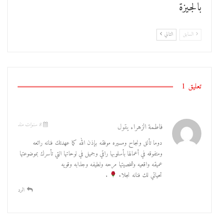
بالجيزة
السابق
التالي
تعليق 1
8 سنوات منذ
فاطمة الزهراء
يقول
دوما تألق ونجاح ومسيره موفقه بإذن الله كما عهدتك فنانه رائعه
ومتفوقه في أعمالها بأسلوبها راقي وجميل في لوحاتها التي تأسرك بموضوعتها
عميقه واقعيه وشخصيتها مرحه ولطيفه وجذابه وقويه
تحياتي لك فنانه نجلاء
.
الرد