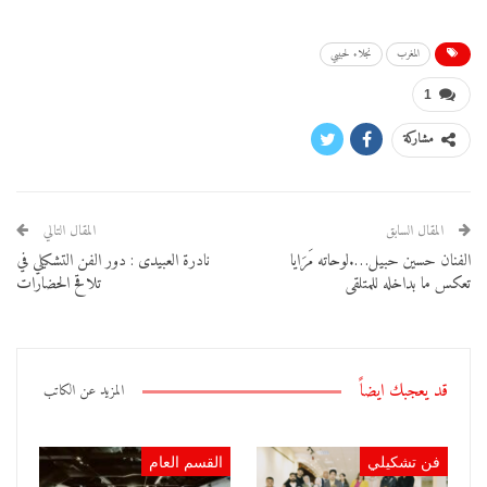
المغرب
نجلاء لحبيبي
1
مشاركة
المقال السابق
المقال التالي
الفنان حسين حبيل….لوحاته مَرَايا
نادرة العبيدى : دور الفن التشكيلي في
تعكس ما بداخله للمتلقى
تلاقح الحضارات
قد يعجبك ايضاً
المزيد عن الكاتب
فن تشكيلي
القسم العام