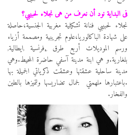
فى البداية نود أن نعرف من هى نجلاء لحبيبي؟
نجلاء لحبيبي فنانة تشكيلية مغربية الجنسية،حاصلة
علی شهادۃ الباكالوريا،علوم تجريبية ومصممة أزياء
ورسم الموديلات أربع طرق ,ِفرنسية ,ايطالية,
بلغارية.و هي ابنة مدينة آسفي حاضرۃ المحيط.وهي
مدينة ساحلية عشقتها وعشقت ذكرياتي الجميلة بها
.باعتبارها ملهمتي لجمال تضاريسها ولتميزها بالطين
والفخار.