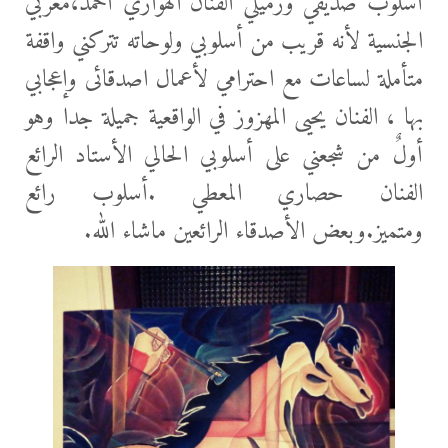
أسلوب صديقي وزميلي الفنان الهواري أحمد،مغربي
الجنسية لأنه قريب من أسلوبي ولوحاته تتركني واقفة
متأملة لساعات مع احترامي لأعمال اصدقائى وإعجابي
بها ، الفنان يحيی المهزوز في الواقعية جميلة جدا وهو
أولٌ من شجعني علی أسلوبي الحالي الأستاد الرائع
الفنان حصاري المعطي .أسلوب رائع
ومتميز.وبعض الأصدقاء الرائعين ماشاء ﷲ.