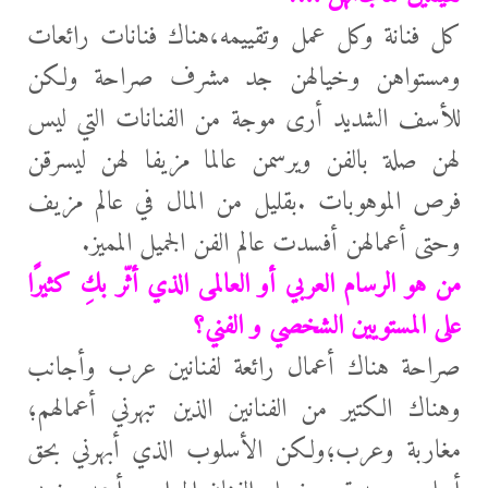
كل فنانة وكل عمل وتقييمه،هناك فنانات رائعات
ومستواهن وخيالهن جد مشرف صراحة ولكن
للأسف الشديد أری موجة من الفنانات التي ليس
لهن صلة بالفن ويرسمن عالما مزيفا لهن ليسرقن
فرص الموهوبات .بقليل من المال في عالم مزيف
وحتی أعمالهن أفسدت عالم الفن الجميل المميز.
من هو الرسام العربي أو العالمى الذي أثّر بكِ كثيرًا
على المستويين الشخصي و الفني؟
صراحة هناك أعمال رائعة لفنانين عرب وأجانب
وهناك الكتير من الفنانين الذين تبهرني أعمالهم؛
مغاربة وعرب؛ولكن الأسلوب الذي أبهرني بحق