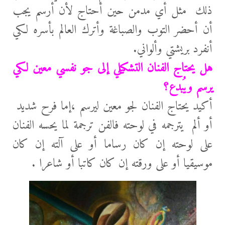
ذلك مثل أي مدمن حين أحتاج لأن أرسم يجب
أن أحضر التوب والصباغة وأترك العالم بأسره لكي
أنفرد بريشتي وألواني.
هل يحتاج الفنان التشكيلي إلى جو نفسي معين لكي
يرسم ويُبدع؟
أكيد يحتاج الفنان لجو معين ليرسم ،إما فرح شديد
أو ألم يترجمه في لوحته فالفن ترجمة لما يحسه الفنان
علی لوحته إن كان رساما أو علی آلته إن كان
موسيقيا أو علی ورقته إن كان كاتبا أو شاعرا .