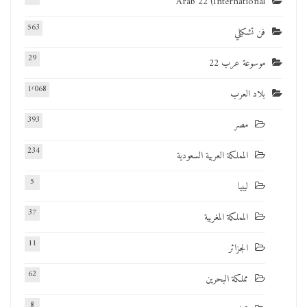
Arab 22 (International
563
فن تشكيلي
29
موسوعة عرب 22
1٬068
بلاد العرب
393
مصر
234
المملكة العربية السعودية
5
ليبيا
37
المملكة المغربية
11
الجزائر
62
مملكة البحرين
8