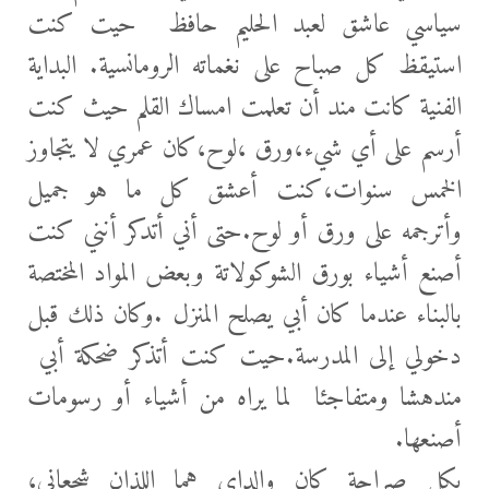
سياسي عاشق لعبد الحليم حافظ حيت كنت
استيقظ كل صباح علی نغماته الرومانسية. البداية
الفنية كانت مند أن تعلمت امساك القلم حيث كنت
أرسم علی أي شيء،ورق ،لوح،كان عمري لا يتجاوز
الخمس سنوات،كنت أعشق كل ما هو جميل
وأترجمه علی ورق أو لوح.حتی أني أتدكر أنني كنت
أصنع أشياء بورق الشوكولاتة وبعض المواد المختصة
بالبناء عندما كان أبي يصلح المنزل .وكان ذلك قبل
دخولي إلی المدرسة.حيت كنت أتذكر ضحكة أبي
مندهشا ومتفاجئا لما يراه من أشياء أو رسومات
أصنعها.
بكل صراحة كان والداي هما اللذان شجعانى؛