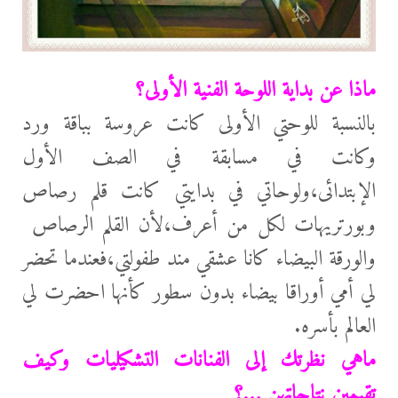
ماذا عن بداية اللوحة الفنية الأولى؟
بالنسبة للوحتي الأولی كانت عروسة بباقة ورد
وكانت في مسابقة في الصف الأول
الإبتدائى،ولوحاتي في بدايتي كانت قلم رصاص
وبورتريهات لكل من أعرف،لأن القلم الرصاص
والورقة البيضاء كانا عشقي مند طفولتي،فعندما تحضر
لي أمي أوراقا بيضاء بدون سطور كأنها احضرت لي
العالم بأسره.
ماهي نظرتك إلى الفنانات التشكيليات وكيف
تقيمين نتاجاتهن …؟