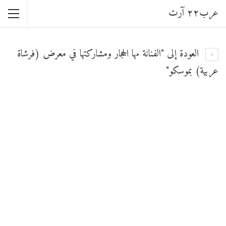
عرب٢٢ آرت
العودة إلى "الفنانة مها الحجار ومشاركتها في معرض (فرشاة
عربية) بموسكو"