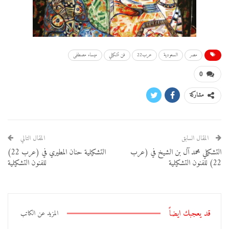
مصر
السعودية
عرب22
فن تشكيلي
ميساء مصطفى
0
مشاركة
المقال السابق
المقال التالي
التشكيلي محمد آل بن الشيخ في (عرب
التشكيلية حنان المطيري في (عرب 22)
22) للفنون التشكيلية
للفنون التشكيلية
قد يعجبك ايضاً
المزيد عن الكاتب