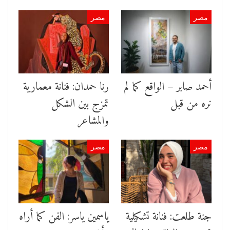
مصر
مصر
أحمد صابر – الواقع كما لم
رنا حمدان: فنانة معمارية
نره من قبل
تمزج بين الشكل
والمشاعر
مصر
مصر
جنة طلعت: فنانة تشكيلية
ياسمين ياسر: الفن كما أراه