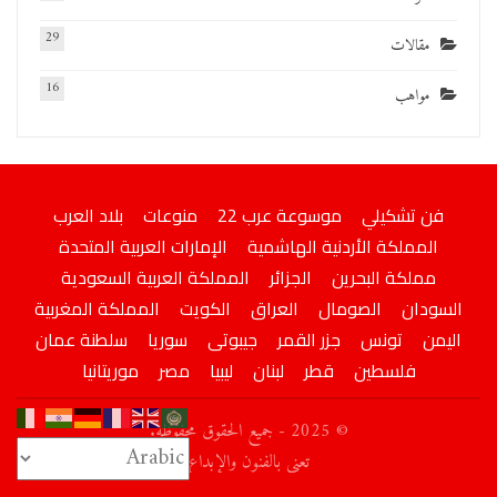
29
مقالات
16
مواهب
فن تشكيلي
موسوعة عرب 22
منوعات
بلاد العرب
المملكة الأردنية الهاشمية
الإمارات العربية المتحدة
مملكة البحرين
الجزائر
المملكة العربية السعودية
السودان
الصومال
العراق
الكويت
المملكة المغربية
اليمن
تونس
جزر القمر
جيبوتى
سوريا
سلطنة عمان
فلسطين
قطر
لبنان
ليبيا
مصر
موريتانيا
© 2025 - جميع الحقوق محفوظة.
تعني بالفنون والإبداع