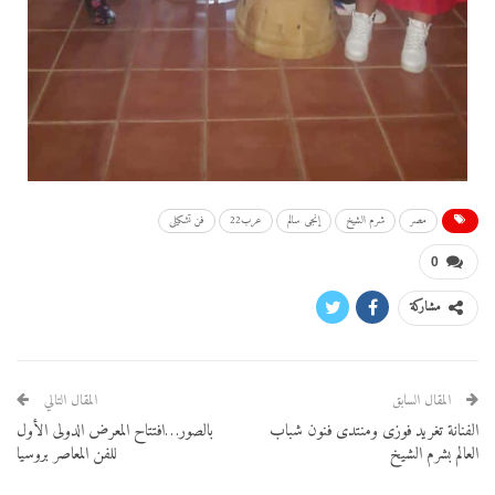
مصر
شرم الشيخ
إنجى سالم
عرب22
فن تشكيلى
0
مشاركة
المقال السابق
المقال التالي
الفنانة تغريد فوزى ومنتدى فنون شباب
بالصور…افتتاح المعرض الدولى الأول
العالم بشرم الشيخ
للفن المعاصر بروسيا