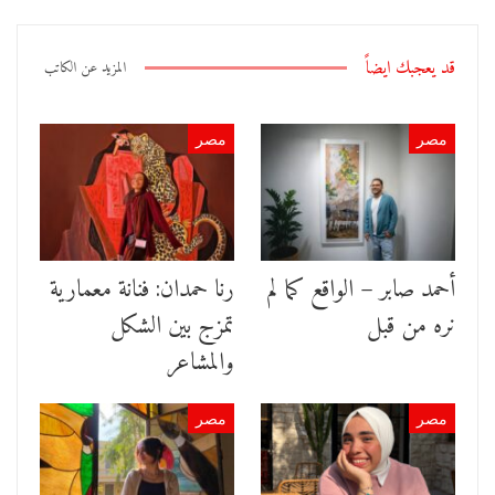
قد يعجبك ايضاً
المزيد عن الكاتب
مصر
مصر
أحمد صابر – الواقع كما لم
رنا حمدان: فنانة معمارية
نره من قبل
تمزج بين الشكل
والمشاعر
مصر
مصر