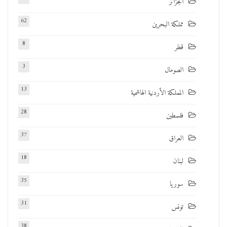
الجزائر
62
مملكة البحرين
8
قطر
3
الصومال
13
المملكة الأردنية الهاشمية
28
فلسطين
37
العراق
18
لبنان
35
سوريا
31
تونس
38