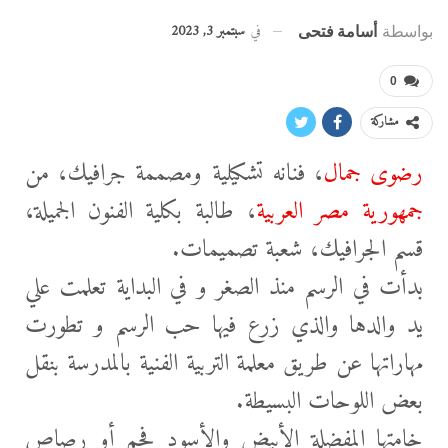
في
سبتمبر 3, 2023
بواسطة
أسامة فتحى
0
مشاركة
رضوى جمال
، فنانه تشكيلية ومصممة جرافيك، من
جمهورية مصر العربية
، طالبة بكلية الفنون الجميلة،
قسم الجرافيك، شعبة تصميمات.
بدأت في الرسم منذ الصغر و في البداية تعلمت علي
يد والدها والذي زرع فيها حب الرسم و تطورت
مهاراتها عن طريق معلمة التربية الفنية بالمدرسة بنقل
بعض اللوحات البسيطة.
خامتها المفضلة
الأبيض والأسود فحم أو رصاص