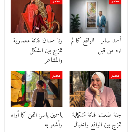
مصر
مصر
أحمد صابر – الواقع كما لم
رنا حمدان: فنانة معمارية
نره من قبل
تمزج بين الشكل
والمشاعر
مصر
مصر
جنة طلعت: فنانة تشكيلية
ياسمين ياسر: الفن كما أراه
تمزج بين الواقع والخيال
وأشعر به