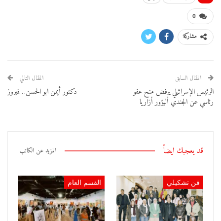
0
مشاركة
المقال السابق
المقال التالي
الرئيس الإسرائيلي يرفض منح عفو
دكتور أيمن ابو الحسن…فيروز
رئاسي عن الجندي أليؤور أزاريا
قد يعجبك ايضاً
المزيد عن الكاتب
فن تشكيلي
القسم العام