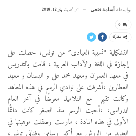
آخر تحديث
يناير 12, 2018
بواسطة
أسامة فتحى
0
مشاركة
التشكيلية “نسيبة العيادى” من تونس، حصلت على
إجازة في اللغة والآداب العربية ، قامت بالتدريس
في معهد العمران ومعهد محمد على و البستان و معهد
العطارين ،أشرفت على نوادي الرسم في هذه المعاهد
وكانت تقيم مع التلاميذ معرضًا في آخر العام
الدراسى، ،أحبت الرسم منذ الصغر كانت دائمًا
الأولى في هذه المادة ، مارست وصقلت موهبتها في
العديد من الورش مع أكبر رسامي وفناني تونس،