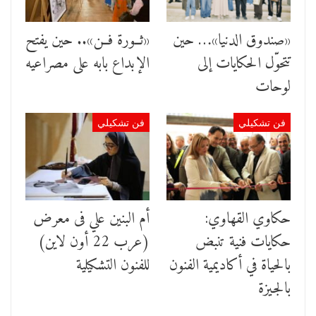
«صندوق الدنيا»… حين
«ثــورة فــن».. حين يفتح
تتحوّل الحكايات إلى
الإبداع بابه على مصراعيه
لوحات
فن تشكيلي
فن تشكيلي
حكاوي القهاوي:
أم البنين علي فى معرض
حكايات فنية تنبض
(عرب 22 أون لاين)
بالحياة في أكاديمية الفنون
للفنون التشكيلية
بالجيزة