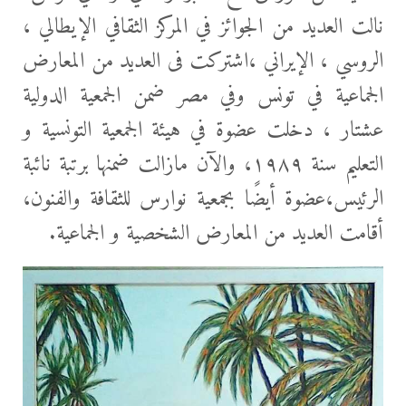
نالت العديد من الجوائز في المركز الثقافي الإيطالي ،
الروسي ، الإيراني ،اشتركت فى العديد من المعارض
الجماعية في تونس وفي مصر ضمن الجمعية الدولية
عشتار ، دخلت عضوة في هيئة الجمعية التونسية و
التعليم سنة ١٩٨٩، والآن مازالت ضمنها برتبة نائبة
الرئيس،عضوة أيضًا بجمعية نوارس للثقافة والفنون،
أقامت العديد من المعارض الشخصية و الجماعية.