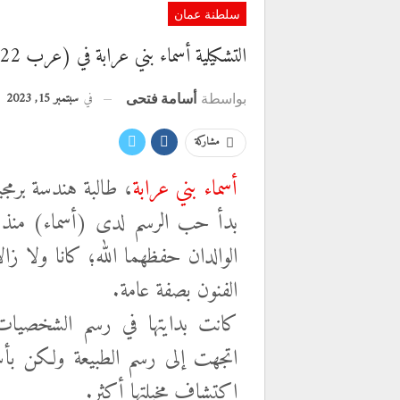
سلطنة عمان
التشكيلية أسماء بني عرابة في (عرب 22) للفنون التشكيلية
في
سبتمبر 15, 2023
بواسطة
أسامة فتحى
مشاركة
أسماء بني عرابة
، طالبة هندسة برم
بدأ حب الرسم لدى (أسماء) منذ ال
الوالدان حفظهما الله؛ كانا ولا زال
الفنون بصفة عامة.
كانت بدايتها في رسم الشخصيات ا
اتجهت إلى رسم الطبيعة ولكن بأسل
اكتشاف مخيلتها أكثر.