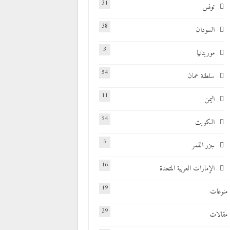
31
تونس
38
السودان
3
موريتانيا
54
سلطنة عمان
11
اليمن
54
الكويت
5
جزر القمر
16
الإمارات العربية المتحدة
19
منوعات
29
مقالات