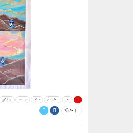
مصر
سلطنة عمان
مسقط
عرب22
فن تشكيلي
مشاركة