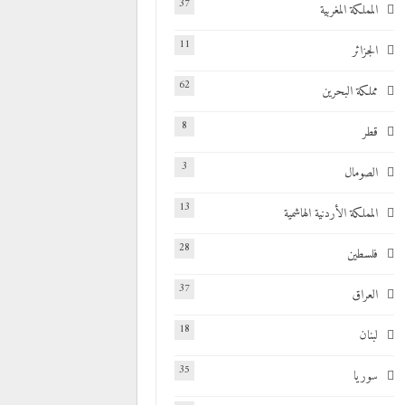
37
المملكة المغربية
11
الجزائر
62
مملكة البحرين
8
قطر
3
الصومال
13
المملكة الأردنية الهاشمية
28
فلسطين
37
العراق
18
لبنان
35
سوريا