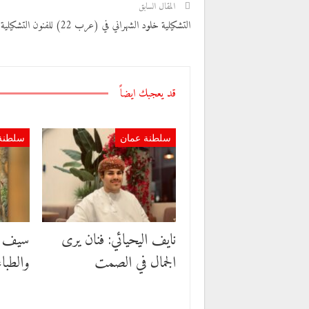
المقال السابق
التشكيلية خلود الشهراني في (عرب 22) للفنون التشكيلية
قد يعجبك ايضاً
سلطنة عمان
سلطنة
نايف اليحيائي: فنان يرى
سيف ال
الجمال في الصمت
والطباع