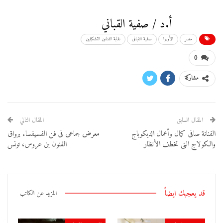
أ.د / صفية القباني
مصر
الأوبرا
صفية القبانى
نقابة الفنانين التشكيليين
0
مشاركة
المقال السابق
المقال التالي
الفنانة صافى كمال وأعمال الديكوباج
معرض جماعى فى فن الفسيفساء برواق
والكولاج التى تخطف الأنظار
الفنون بن عروس، تونس
قد يعجبك ايضاً
المزيد عن الكاتب