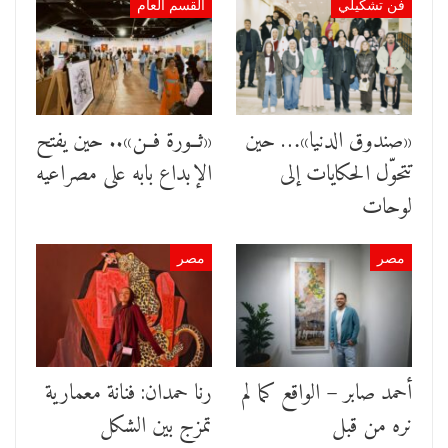
فن تشكيلي
القسم العام
«صندوق الدنيا»… حين
«ثــورة فــن».. حين يفتح
تتحوّل الحكايات إلى
الإبداع بابه على مصراعيه
لوحات
مصر
مصر
أحمد صابر – الواقع كما لم
رنا حمدان: فنانة معمارية
نره من قبل
تمزج بين الشكل