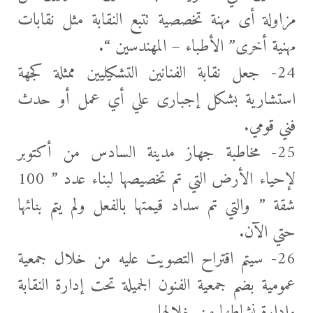
مزاولة أى مهنة تخصصية تتبع النقابة مثل نقابات
مهنية أخرى” الأطباء – المهندسين “.
24- جعل نقابة الفنانين التشكيليين ممثلة كجهة
استشارية بشكل إجبارى علي أي عمل أو حدث
فني قومي.
25- مخاطبة جهاز مدينة السادس من أكتوبر
لإحياء الأرض التي تم تخصيصها لبناء عدد ” 100
شقة ” والتي تم سداد قيمتها بالفعل ولم يتم بنائها
حتي الآن.
26- سيتم اقتراح التصويت عليه من خلال جمعية
عمومية بضم جمعية الفنون الجميلة تحت إدارة النقابة
وإدارة نشاطها من خلالها.